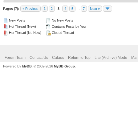
Pages (7):
« Previous
1
2
3
4
5
…
7
Next »
New Posts
No New Posts
Hot Thread (New)
Contains Posts by You
Hot Thread (No New)
Closed Thread
Forum Team
Contact Us
Calaos
Return to Top
Lite (Archive) Mode
Mar
Powered By
MyBB
, © 2002-2026
MyBB Group
.