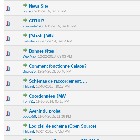
News Site
1 Vote(s) - 5 out of 5 in Average
1
2
3
4
5
jayzy
,
02-13-2015, 07:50 PM
GITHUB
0 Vote(s) - 0 out of 5 in Average
1
2
3
4
5
steevedu49
,
01-13-2015, 09:18 PM
[Résolu] Wiki
0 Vote(s) - 0 out of 5 in Average
1
2
3
4
5
maktibab
,
06-03-2014, 09:54 PM
Bonnes fêtes !
0 Vote(s) - 0 out of 5 in Average
1
2
3
4
5
WaxMax
,
12-22-2013, 09:03 PM
Comment fonctionne Calaos?
0 Vote(s) - 0 out of 5 in Average
1
2
3
4
5
Bouloi75
,
12-24-2013, 05:40 PM
Schémas de raccordement, ...
0 Vote(s) - 0 out of 5 in Average
1
2
3
4
5
Thibaut
,
12-08-2015, 10:17 PM
Coordonnées JMW
0 Vote(s) - 0 out of 5 in Average
1
2
3
4
5
Tony91
,
11-16-2014, 05:18 PM
Avenir du projet
0 Vote(s) - 0 out of 5 in Average
1
2
3
4
5
bobox59
,
11-04-2015, 11:26 PM
Logiciel de schéma (Open Source)
0 Vote(s) - 0 out of 5 in Average
1
2
3
4
5
Thibaut
,
02-24-2015, 07:58 PM