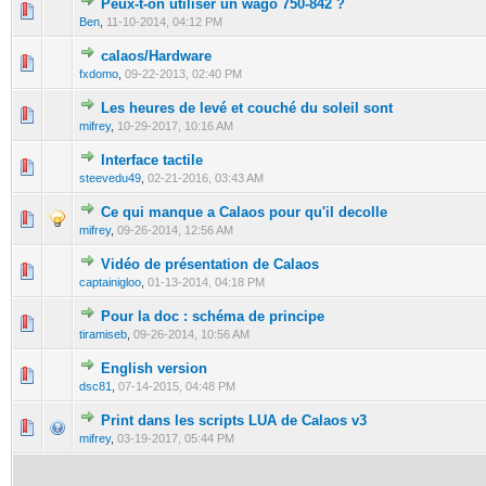
Peux-t-on utiliser un wago 750-842 ?
0 Vote(s) - 0 out of 5 in Average
1
2
3
4
5
Ben
,
11-10-2014, 04:12 PM
calaos/Hardware
1 Vote(s) - 5 out of 5 in Average
1
2
3
4
5
fxdomo
,
09-22-2013, 02:40 PM
Les heures de levé et couché du soleil sont
0 Vote(s) - 0 out of 5 in Average
1
2
3
4
5
mifrey
,
10-29-2017, 10:16 AM
Interface tactile
0 Vote(s) - 0 out of 5 in Average
1
2
3
4
5
steevedu49
,
02-21-2016, 03:43 AM
Ce qui manque a Calaos pour qu'il decolle
0 Vote(s) - 0 out of 5 in Average
1
2
3
4
5
mifrey
,
09-26-2014, 12:56 AM
Vidéo de présentation de Calaos
0 Vote(s) - 0 out of 5 in Average
1
2
3
4
5
captainigloo
,
01-13-2014, 04:18 PM
Pour la doc : schéma de principe
1 Vote(s) - 1 out of 5 in Average
1
2
3
4
5
tiramiseb
,
09-26-2014, 10:56 AM
English version
0 Vote(s) - 0 out of 5 in Average
1
2
3
4
5
dsc81
,
07-14-2015, 04:48 PM
Print dans les scripts LUA de Calaos v3
0 Vote(s) - 0 out of 5 in Average
1
2
3
4
5
mifrey
,
03-19-2017, 05:44 PM