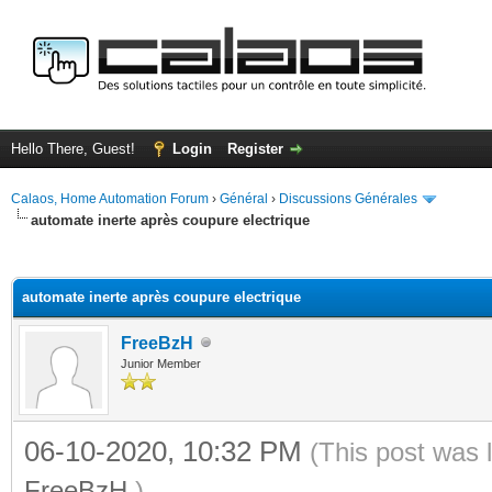
Hello There, Guest!
Login
Register
Calaos, Home Automation Forum
›
Général
›
Discussions Générales
automate inerte après coupure electrique
ge
automate inerte après coupure electrique
FreeBzH
Junior Member
06-10-2020, 10:32 PM
(This post was 
FreeBzH
.)