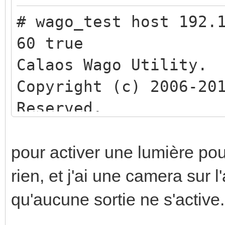
nb input modules: 
dali_set_devi
# wago_test host 192.
nb output modules:
<dali_line> <address>
60 true
nb input digital: 
<max_level> <min_leve
Calaos Wago Utility.
nb output digital:
<power_on_level>
Copyright (c) 2006-20
nb input analog: 
dali_addressin
Reserved.
nb output analog: 
<reset?>
dali_addressin
Sending "WAGO_SET_OUT
pour activer une lumière pour
dali_addressi
rien, et j'ai une camera sur
<dali_line>
qu'aucune sortie ne s'active.
dali_addressi