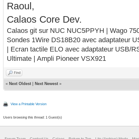
Raoul,
Calaos Core Dev.
Calaos git sur NUC NUC5PPYH | Wago 750-
Sondes 1Wire DS18B20 avec adaptateur 
| Ecran tactile ELO avec adaptateur USB/R
Ultimate | Ampli Pioneer VSX921
Find
«
Next Oldest
|
Next Newest
»
View a Printable Version
Users browsing this thread: 1 Guest(s)
Forum Team
Contact Us
Calaos
Return to Top
Lite (Archive) Mode
Mar