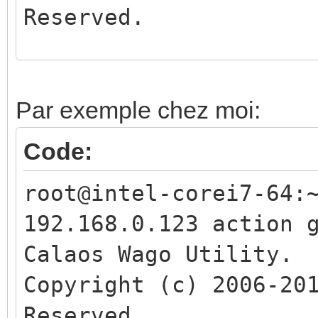
Reserved.
config_wago Usage:
wago_test host <ip
Par exemple chez moi:
<action> [Action opti
Code:
root@intel-corei7-64:
Where action:
192.168.0.123 action 
set_outtype: <
Calaos Wago Utility.
(type=NONE, TELERUPTE
Copyright (c) 2006-20
VOLET_IMPULSE, TELERU
Reserved.