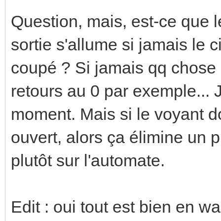
<dali_line> <old_addr
Question, mais, est-ce que l
dali_addressin
sortie s'allume si jamais le c
<address_to_delete>
coupé ? Si jamais qq chose 
retours au 0 par exemple... J
save_config:
moment. Mais si le voyant doi
load_config:
ouvert, alors ça élimine un p
plutôt sur l'automate.
Edit : oui tout est bien en 