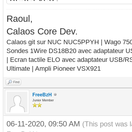
TELERUPTEUR_DALI_GROU
DIRECT_KNX_OUTPUT)
Raoul,
Sending "WAGO_GET_INF
get_outtype:
Calaos Core Dev.
WAGO Infos :
set_outaddr: <
Calaos git sur NUC NUC5PPYH | Wago 750-
Total nb module
Sondes 1Wire DS18B20 avec adaptateur 
<out2> <SameAs>
| Ecran tactile ELO avec adaptateur USB/R
nb input module
get_outaddr:
Ultimate | Ampli Pioneer VSX921
nb output module
get_versi
Find
nb input digital
get_inf
FreeBzH
nb output digita
get_info_modu
Junior Member
nb input analog
get_volet_posi
06-11-2020, 09:50 AM
(This post was 
nb output analo
set_server_i