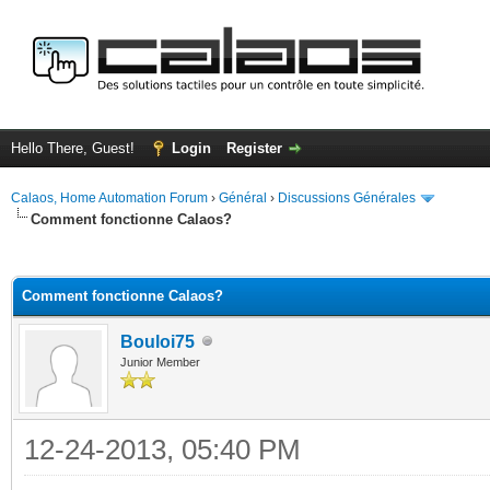
Hello There, Guest!
Login
Register
Calaos, Home Automation Forum
›
Général
›
Discussions Générales
Comment fonctionne Calaos?
ge
Comment fonctionne Calaos?
Bouloi75
Junior Member
12-24-2013, 05:40 PM