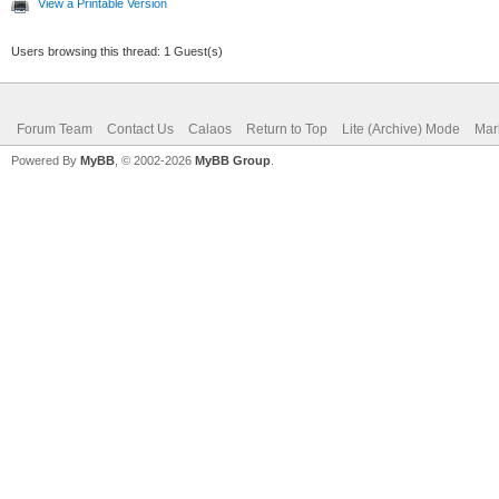
View a Printable Version
Users browsing this thread: 1 Guest(s)
Forum Team
Contact Us
Calaos
Return to Top
Lite (Archive) Mode
Mar
Powered By
MyBB
, © 2002-2026
MyBB Group
.