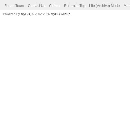
Forum Team
Contact Us
Calaos
Return to Top
Lite (Archive) Mode
Mar
Powered By
MyBB
, © 2002-2026
MyBB Group
.