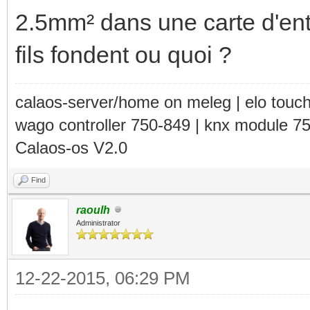
2.5mm² dans une carte d'en
fils fondent ou quoi ?
calaos-server/home on meleg | elo touc
wago controller 750-849 | knx module 7
Calaos-os V2.0
Find
raoulh
Administrator
12-22-2015, 06:29 PM