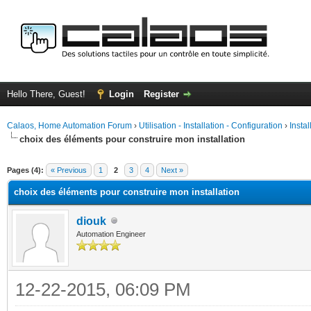
Hello There, Guest!
Login
Register
Calaos, Home Automation Forum
›
Utilisation - Installation - Configuration
›
Insta
choix des éléments pour construire mon installation
ge
Pages (4):
« Previous
1
2
3
4
Next »
choix des éléments pour construire mon installation
diouk
Automation Engineer
12-22-2015, 06:09 PM