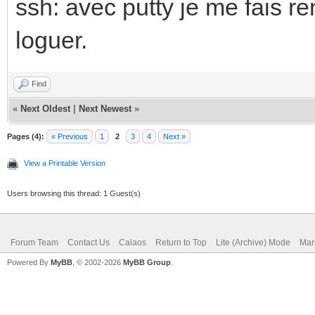
ssh: avec putty je me fais r
loguer.
Find
«
Next Oldest
|
Next Newest
»
Pages (4):
« Previous
1
2
3
4
Next »
View a Printable Version
Users browsing this thread: 1 Guest(s)
Forum Team
Contact Us
Calaos
Return to Top
Lite (Archive) Mode
Mar
Powered By
MyBB
, © 2002-2026
MyBB Group
.