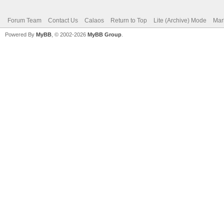
Forum Team
Contact Us
Calaos
Return to Top
Lite (Archive) Mode
Mar
Powered By
MyBB
, © 2002-2026
MyBB Group
.