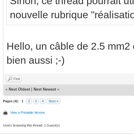
Sinon, ce thread pourrait ut
nouvelle rubrique "réalisatio
Hello, un câble de 2.5 mm2 
bien aussi ;-)
Find
«
Next Oldest
|
Next Newest
»
Pages (4):
1
2
3
4
Next »
View a Printable Version
Users browsing this thread: 1 Guest(s)