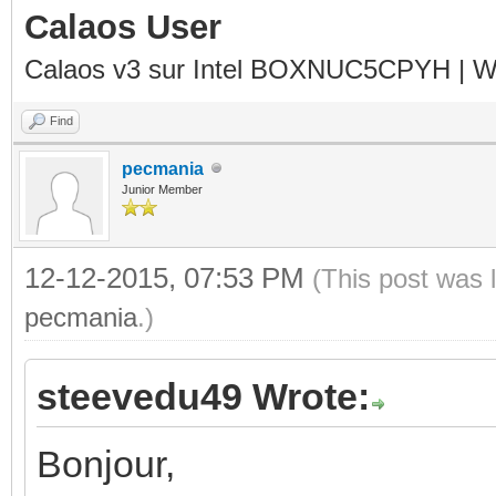
Calaos User
Calaos v3 sur Intel BOXNUC5CPYH | Wa
Find
pecmania
Junior Member
12-12-2015, 07:53 PM
(This post was 
pecmania
.)
steevedu49 Wrote:
Bonjour,