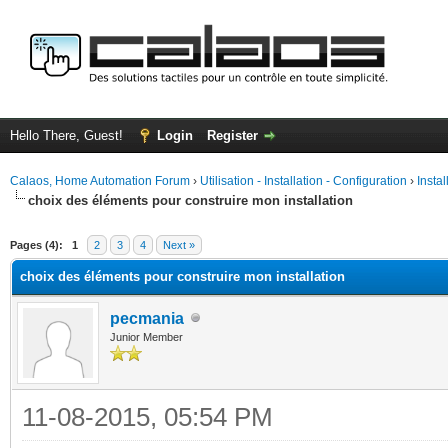
Hello There, Guest!
Login
Register
Calaos, Home Automation Forum
›
Utilisation - Installation - Configuration
›
Insta
choix des éléments pour construire mon installation
ge
Pages (4):
1
2
3
4
Next »
choix des éléments pour construire mon installation
pecmania
Junior Member
11-08-2015, 05:54 PM