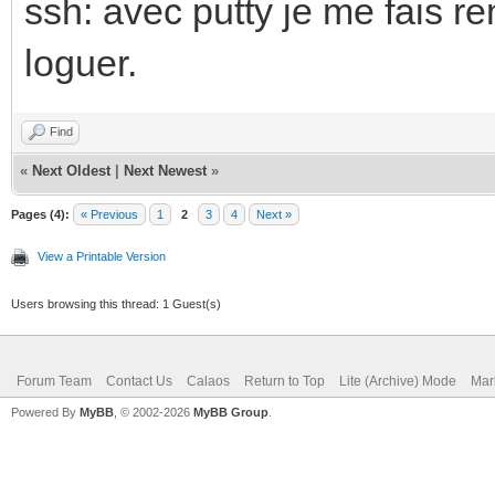
ssh: avec putty je me fais r
loguer.
Find
«
Next Oldest
|
Next Newest
»
Pages (4):
« Previous
1
2
3
4
Next »
View a Printable Version
Users browsing this thread: 1 Guest(s)
Forum Team
Contact Us
Calaos
Return to Top
Lite (Archive) Mode
Mar
Powered By
MyBB
, © 2002-2026
MyBB Group
.