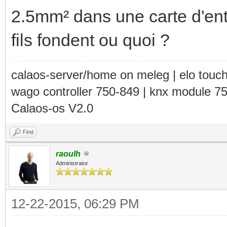
2.5mm² dans une carte d'en
fils fondent ou quoi ?
calaos-server/home on meleg | elo touc
wago controller 750-849 | knx module 7
Calaos-os V2.0
Find
raoulh
Administrator
12-22-2015, 06:29 PM