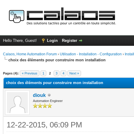
Hello There, Guest!
Login
Register
Calaos, Home Automation Forum
›
Utilisation - Installation - Configuration
›
Insta
choix des éléments pour construire mon installation
ge
Pages (4):
« Previous
1
2
3
4
Next »
choix des éléments pour construire mon installation
diouk
Automation Engineer
12-22-2015, 06:09 PM