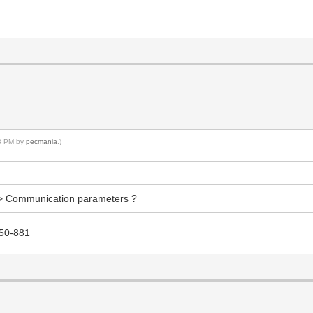
23 PM by
pecmania
.)
 => Communication parameters ?
750-881