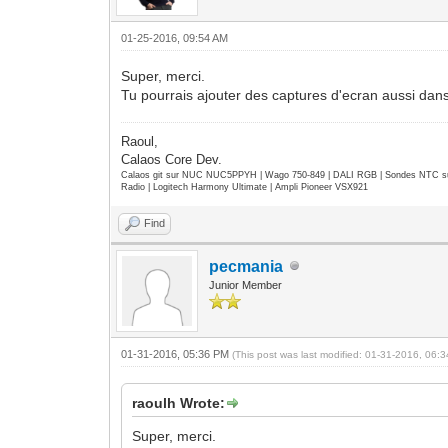
01-25-2016, 09:54 AM
Super, merci.
Tu pourrais ajouter des captures d'ecran aussi dans
Raoul,
Calaos Core Dev.
Calaos git sur NUC NUC5PPYH | Wago 750-849 | DALI RGB | Sondes NTC su
Radio | Logitech Harmony Ultimate | Ampli Pioneer VSX921
Find
pecmania
Junior Member
01-31-2016, 05:36 PM
(This post was last modified: 01-31-2016, 06
raoulh Wrote:
Super, merci.