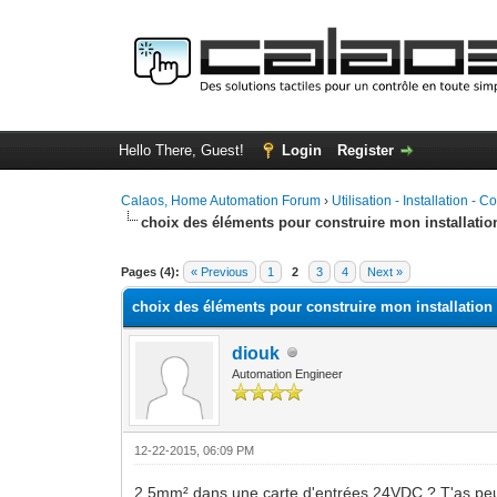
Hello There, Guest!
Login
Register
Calaos, Home Automation Forum
›
Utilisation - Installation - C
choix des éléments pour construire mon installatio
0 Vote(s) - 0 Average
1
2
3
4
5
Pages (4):
« Previous
1
2
3
4
Next »
choix des éléments pour construire mon installation
diouk
Automation Engineer
12-22-2015, 06:09 PM
2.5mm² dans une carte d'entrées 24VDC ? T'as peur 