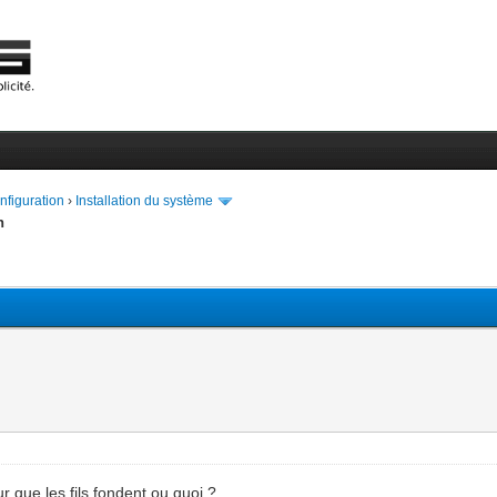
onfiguration
›
Installation du système
n
que les fils fondent ou quoi ?