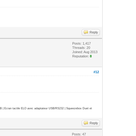
Reply
Posts: 1,417
Threads: 20
Joined: Aug 2013
Reputation:
8
#12
| Ecran tactile ELO avec adaptateur USB/RS232 | Squeezebox Duet et
Reply
Posts: 47