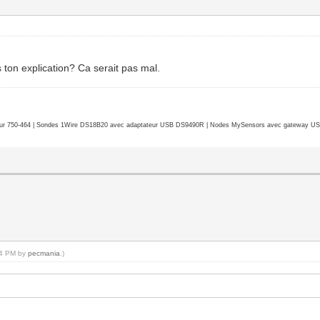
 ton explication? Ca serait pas mal.
r 750-464 | Sondes 1Wire DS18B20 avec adaptateur USB DS9490R | Nodes MySensors avec gateway USB 
:34 PM by
pecmania
.)