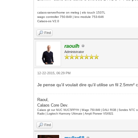
calaos-server/home on meleg | elo touch 1537L
wago controller 750-849 | knx module 753-646
Calaos-os V2.0
Find
raoulh
Administrator
12-22-2015, 06:29 PM
Je pense qu'il voulait dire qu'il utilise un fil 2.5mm²
Raoul,
Calaos Core Dev.
Calaos git sur NUC NUC5PPYH | Wago 750-849 | DALI RGB | Sondes NTC su
Radio | Logitech Harmony Ultimate | Ampli Pioneer VSX921
Find