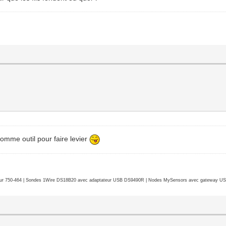
 comme outil pour faire levier
r 750-464 | Sondes 1Wire DS18B20 avec adaptateur USB DS9490R | Nodes MySensors avec gateway USB 