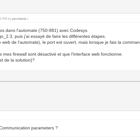
:44 PM by
pecmania
.)
alaos dans l'automate (750-881) avec Codesys.
o_2.3, puis j'ai essayé de faire les différentes étapes.
e web de l'automate), le port est ouvert, mais lorsque je fais la comma
e mes firewall sont désactivé et que l'interface web fonctionne.
t de la solution)?
=> Communication parameters ?