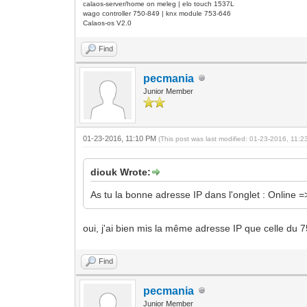
calaos-server/home on meleg | elo touch 1537L
wago controller 750-849 | knx module 753-646
Calaos-os V2.0
Find
pecmania
Junior Member
01-23-2016, 11:10 PM
(This post was last modified: 01-23-2016, 11:
diouk Wrote:
As tu la bonne adresse IP dans l'onglet : Online
oui, j'ai bien mis la même adresse IP que celle du 
Find
pecmania
Junior Member