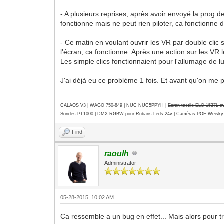
- A plusieurs reprises, après avoir envoyé la prog de
fonctionne mais ne peut rien piloter, ca fonctionne
- Ce matin en voulant ouvrir les VR par double clic
l'écran, ca fonctionne. Après une action sur les VR 
Les simple clics fonctionnaient pour l'allumage de l
J'ai déjà eu ce problème 1 fois. Et avant qu'on me p
CALAOS V3 | WAGO 750-849 |
NUC NUC5PPYH
|
Ecran tactile ELO 1537L 
Sondes PT1000 | DMX RGBW pour Rubans Leds 24v | Caméras POE Weisky
Find
raoulh
Administrator
05-28-2015, 10:02 AM
Ca ressemble a un bug en effet... Mais alors pour tro