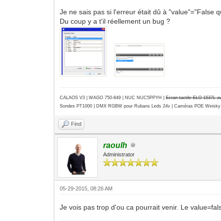
Je ne sais pas si l'erreur était dû à "value"="False
Du coup y a t'il réellement un bug ?
CALAOS V3 | WAGO 750-849 |
NUC NUC5PPYH
|
Ecran tactile ELO 1537L 
Sondes PT1000 | DMX RGBW pour Rubans Leds 24v | Caméras POE Weisky
Find
raoulh
Administrator
05-29-2015, 08:26 AM
Je vois pas trop d'ou ca pourrait venir. Le value=fal