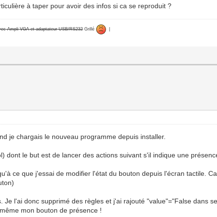
iculière à taper pour avoir des infos si ca se reproduit ?
avec Ampli VGA et adaptateur USB/RS232
Grillé
|
and je chargais le nouveau programme depuis installer.
ol) dont le but est de lancer des actions suivant s'il indique une présen
qu'à ce que j'essai de modifier l'état du bouton depuis l'écran tactile. 
uton)
. Je l'ai donc supprimé des règles et j'ai rajouté "value"="False dans 
nne même mon bouton de présence !