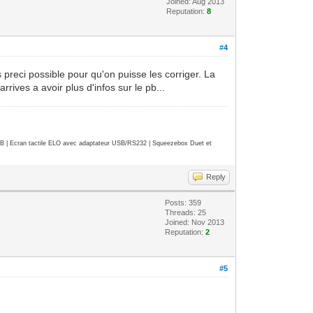
Joined: Aug 2013
Reputation:
8
#4
s preci possible pour qu'on puisse les corriger. La
rrives a avoir plus d'infos sur le pb...
| Ecran tactile ELO avec adaptateur USB/RS232 | Squeezebox Duet et
Reply
Posts: 359
Threads: 25
Joined: Nov 2013
Reputation:
2
#5