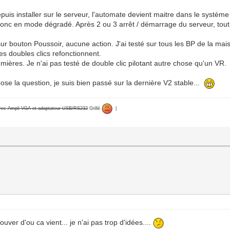
puis installer sur le serveur, l'automate devient maitre dans le système :
 donc en mode dégradé. Après 2 ou 3 arrêt / démarrage du serveur, tout
 sur bouton Poussoir, aucune action. J'ai testé sur tous les BP de la ma
les doubles clics refonctionnent.
umières. Je n'ai pas testé de double clic pilotant autre chose qu'un VR.
ose la question, je suis bien passé sur la dernière V2 stable...
avec Ampli VGA et adaptateur USB/RS232
Grillé
|
uver d'ou ca vient... je n'ai pas trop d'idées....