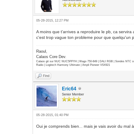
05-28-2015, 12:27 PM
A moins que t'arrives a reproduire le pb, ca servira 
c'est trop vague ton probleme pour que quelqu'un puis
Raoul,
Calaos Core Dev.
Calaos git sur NUC NUC5PPYH | Wago 750-849 | DALI RGB | Sondes NTC su
Radio | Logitech Harmony Ultimate | Ampli Pioneer VSX921
Find
Eric64
Senior Member
05-28-2015, 01:40 PM
Oui je comprends bien... mais je vais avoir du mal à