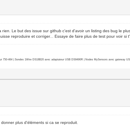
a rien. Le but des issue sur github c'est d'avoir un listing des bug le plu
se reproduire et corriger... Essaye de faire plus de test pour voir si t'a
r 750-464 | Sondes 1Wire DS18B20 avec adaptateur USB DS9490R | Nodes MySensors avec gateway USB 
 donner plus d'éléments si ca se reproduit.