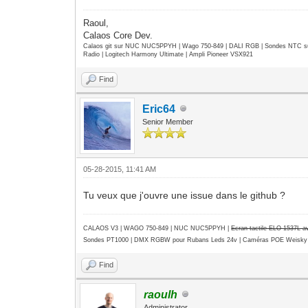
Raoul,
Calaos Core Dev.
Calaos git sur NUC NUC5PPYH | Wago 750-849 | DALI RGB | Sondes NTC su
Radio | Logitech Harmony Ultimate | Ampli Pioneer VSX921
Find
Eric64
Senior Member
05-28-2015, 11:41 AM
Tu veux que j'ouvre une issue dans le github ?
CALAOS V3 | WAGO 750-849 |
NUC NUC5PPYH
|
Ecran tactile ELO 1537L 
Sondes PT1000 | DMX RGBW pour Rubans Leds 24v | Caméras POE Weisky
Find
raoulh
Administrator