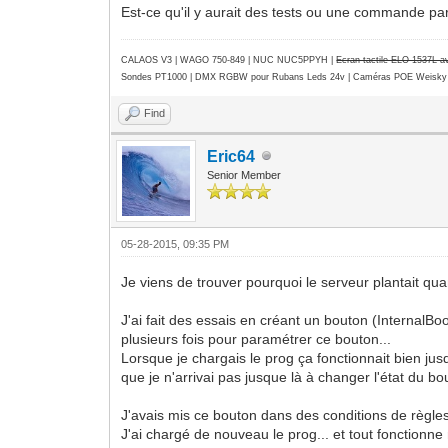
Est-ce qu'il y aurait des tests ou une commande part
CALAOS V3 | WAGO 750-849 |
NUC NUC5PPYH
|
Ecran tactile ELO 1537L 
Sondes PT1000 | DMX RGBW pour Rubans Leds 24v | Caméras POE Weisky
Find
Eric64
Senior Member
05-28-2015, 09:35 PM
Je viens de trouver pourquoi le serveur plantait qu
J'ai fait des essais en créant un bouton (InternalBo
plusieurs fois pour paramétrer ce bouton...
Lorsque je chargais le prog ça fonctionnait bien jus
que je n'arrivai pas jusque là à changer l'état du bo
J'avais mis ce bouton dans des conditions de règles
J'ai chargé de nouveau le prog... et tout fonctio