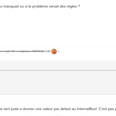
 qui manquait ou si le problème venait des règles ?
avec Ampli VGA et adaptateur USB/RS232
Grillé
|
se sert juste a donner une valeur par defaut au InternalBool. C'est pas 