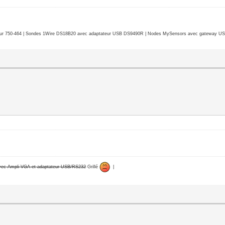
r 750-464 | Sondes 1Wire DS18B20 avec adaptateur USB DS9490R | Nodes MySensors avec gateway USB 
avec Ampli VGA et adaptateur USB/RS232
Grillé
|