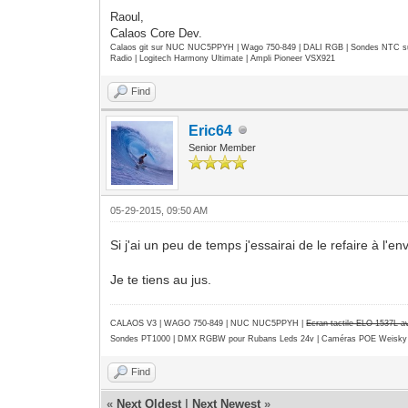
Raoul,
Calaos Core Dev.
Calaos git sur NUC NUC5PPYH | Wago 750-849 | DALI RGB | Sondes NTC su
Radio | Logitech Harmony Ultimate | Ampli Pioneer VSX921
Find
Eric64
Senior Member
05-29-2015, 09:50 AM
Si j'ai un peu de temps j'essairai de le refaire à l'e
Je te tiens au jus.
CALAOS V3 | WAGO 750-849 |
NUC NUC5PPYH
|
Ecran tactile ELO 1537L 
Sondes PT1000 | DMX RGBW pour Rubans Leds 24v | Caméras POE Weisky
Find
«
Next Oldest
|
Next Newest
»