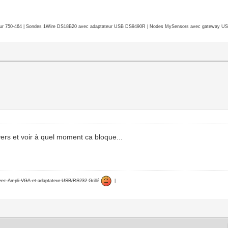
r 750-464 | Sondes 1Wire DS18B20 avec adaptateur USB DS9490R | Nodes MySensors avec gateway USB 
nvers et voir à quel moment ca bloque...
avec Ampli VGA et adaptateur USB/RS232
Grillé
|