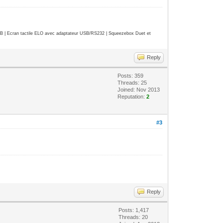
| Ecran tactile ELO avec adaptateur USB/RS232 | Squeezebox Duet et
Reply
Posts: 359
Threads: 25
Joined: Nov 2013
Reputation:
2
#3
Reply
Posts: 1,417
Threads: 20