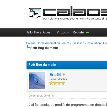
Hello There, Guest!
Login
Register
Calaos, Home Automation Forum
›
Utilisation - Installation - C
Petit Bug du matin
0 Vote(s) - 0 Average
1
2
3
4
5
Petit Bug du matin
Eric64
Senior Member
05-28-2015, 08:48 AM
J'ai fait quelques modifs de programmation depuis ins