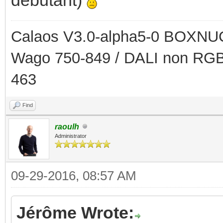
Calaos V3.0-alpha5-0 BOXNUC
Wago 750-849 / DALI non RGB
463
Find
raoulh
Administrator
09-29-2016, 08:57 AM
Jérôme Wrote: