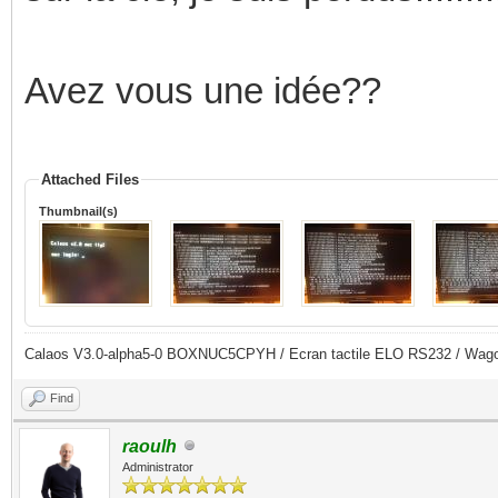
Avez vous une idée??
Attached Files
Thumbnail(s)
Calaos V3.0-alpha5-0 BOXNUC5CPYH / Ecran tactile ELO RS232 / Wago
Find
raoulh
Administrator