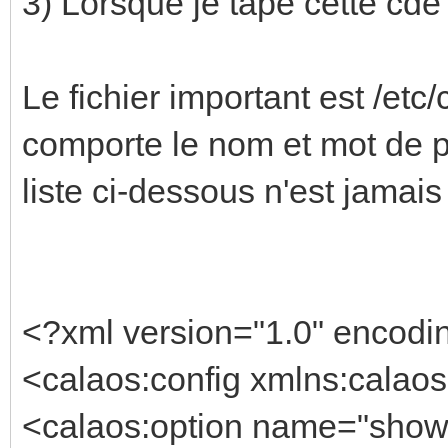
3) Lorsque je tape cette cde 
Le fichier important est /etc
comporte le nom et mot de pa
liste ci-dessous n'est jamai
<?xml version="1.0" encodi
<calaos:config xmlns:calaos
<calaos:option name="show_