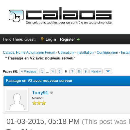
Hello There, Guest!
Login
Register
Calaos, Home Automation Forum
›
Utilisation - Installation - Configuration
›
Insta
Passage en V2 avec nouveau serveur
ge
Pages (9):
« Previous
1
…
4
5
6
7
8
9
Next »
Passage en V2 avec nouveau serveur
Tony91
Member
01-03-2015, 05:18 PM
(This post was 