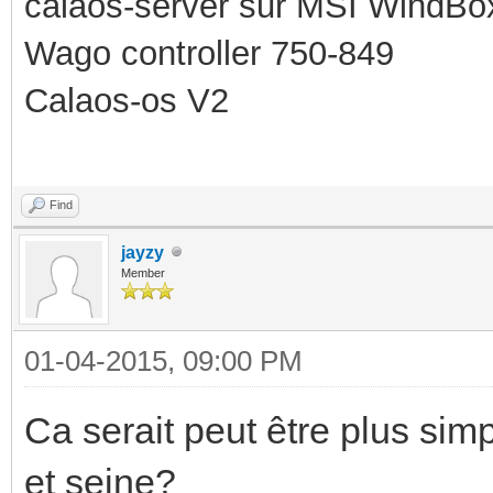
calaos-server sur MSI WindBo
Wago controller 750-849
Calaos-os V2
Find
jayzy
Member
01-04-2015, 09:00 PM
Ca serait peut être plus sim
et seine?