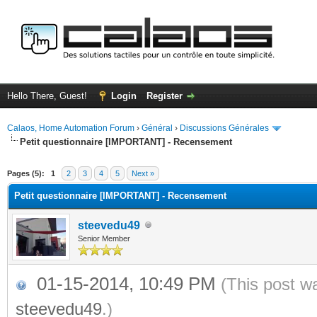
Hello There, Guest!
Login
Register
Calaos, Home Automation Forum
›
Général
›
Discussions Générales
Petit questionnaire [IMPORTANT] - Recensement
ge
Pages (5):
1
2
3
4
5
Next »
Petit questionnaire [IMPORTANT] - Recensement
steevedu49
Senior Member
01-15-2014, 10:49 PM
(This post w
steevedu49
.)