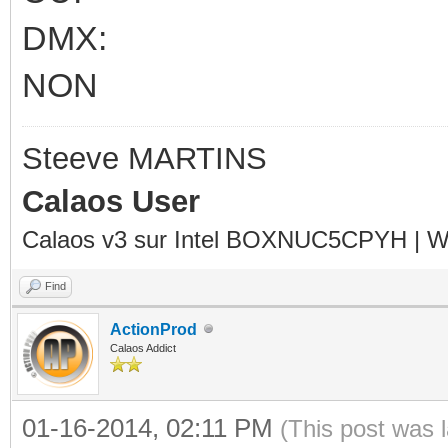
DMX:
NON
Steeve MARTINS
Calaos User
Calaos v3 sur Intel BOXNUC5CPYH | Wa
Find
ActionProd
Calaos Addict
01-16-2014, 02:11 PM
(This post was 