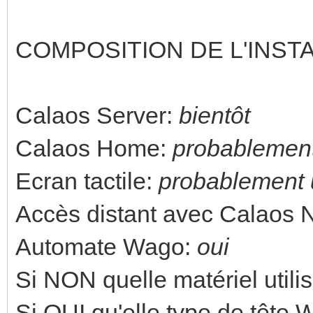
COMPOSITION DE L'INST
Calaos Server:
bientôt
Calaos Home:
probablement
Ecran tactile:
probablement 
Accès distant avec Calaos 
Automate Wago:
oui
Si NON quelle matériel utili
Si OUI qu'elle type de tête