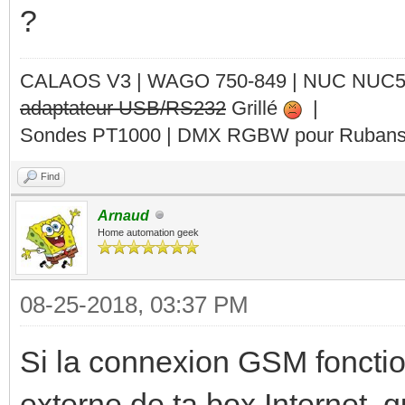
?
CALAOS V3 | WAGO 750-849 |
NUC NUC
adaptateur USB/RS232
Grillé
|
Sondes PT1000 | DMX RGBW pour Rubans 
Find
Arnaud
Home automation geek
08-25-2018, 03:37 PM
Si la connexion GSM fonctionn
externe de ta box Internet, q