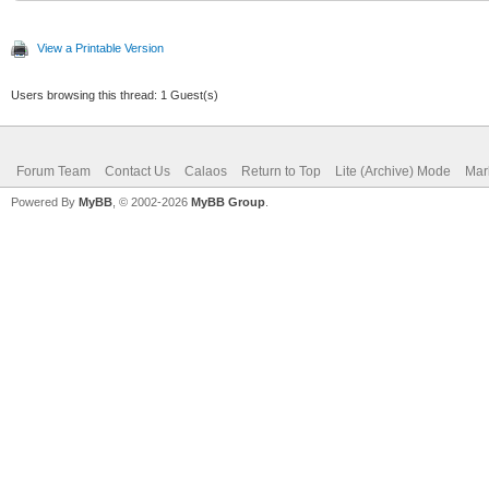
View a Printable Version
Users browsing this thread: 1 Guest(s)
Forum Team
Contact Us
Calaos
Return to Top
Lite (Archive) Mode
Mar
Powered By
MyBB
, © 2002-2026
MyBB Group
.