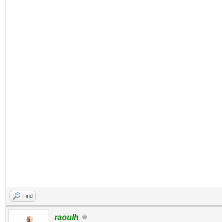
Find
raoulh