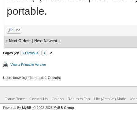
portable.
Find
«
Next Oldest
|
Next Newest
»
Pages (2):
« Previous
1
2
View a Printable Version
Users browsing this thread: 1 Guest(s)
Forum Team
Contact Us
Calaos
Return to Top
Lite (Archive) Mode
Mar
Powered By
MyBB
, © 2002-2026
MyBB Group
.