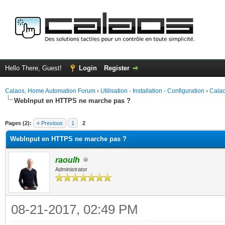
Hello There, Guest!
Login
Register
Calaos, Home Automation Forum
›
Utilisation - Installation - Configuration
›
Calao
WebInput en HTTPS ne marche pas ?
ge
Pages (2):
« Previous
1
2
WebInput en HTTPS ne marche pas ?
raoulh
Administrator
08-21-2017, 02:49 PM