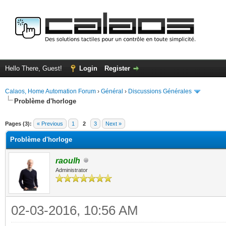
Hello There, Guest!
Login
Register
Calaos, Home Automation Forum
›
Général
›
Discussions Générales
Problème d'horloge
ge
Pages (3):
« Previous
1
2
3
Next »
Problème d'horloge
raoulh
Administrator
02-03-2016, 10:56 AM