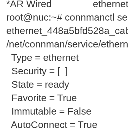
*AR Wired ethernet_4
root@nuc:~# connmanctl se
ethernet_448a5bfd528a_ca
/net/connman/service/ethe
Type = ethernet
Security = [ ]
State = ready
Favorite = True
Immutable = False
AutoConnect = True