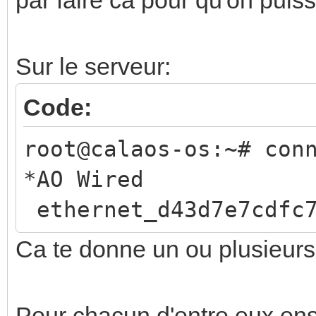
Sur le serveur:
Code:
root@calaos-os:~# con
*AO Wire
ethernet_d43d7e7cdfc7
Ca te donne un ou plusieur
Pour chacun d'entre eux ensu