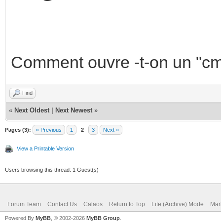
Comment ouvre -t-on un "c
Find
«
Next Oldest
|
Next Newest
»
Pages (3):
« Previous
1
2
3
Next »
View a Printable Version
Users browsing this thread: 1 Guest(s)
Forum Team
Contact Us
Calaos
Return to Top
Lite (Archive) Mode
Mar
Powered By
MyBB
, © 2002-2026
MyBB Group
.