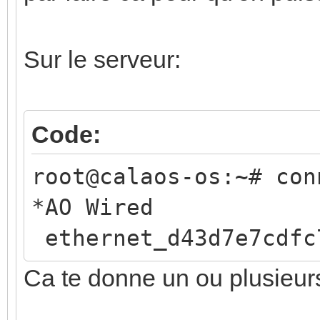
Sur le serveur:
Code:
root@calaos-os:~# con
*AO Wire
ethernet_d43d7e7cdfc
Ca te donne un ou plusieu