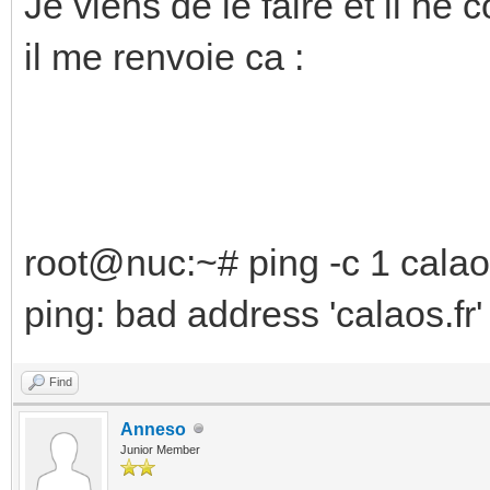
Je viens de le faire et il ne 
il me renvoie ca :
root@nuc:~# ping -c 1 calao
ping: bad address 'calaos.fr'
Find
Anneso
Junior Member