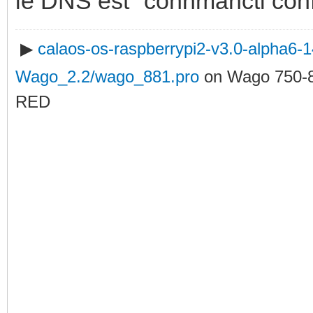
le DNS est "connmanctl conf
▶
calaos-os-raspberrypi2-v3.0-alpha6
Wago_2.2/wago_881.pro
on Wago 750-
RED