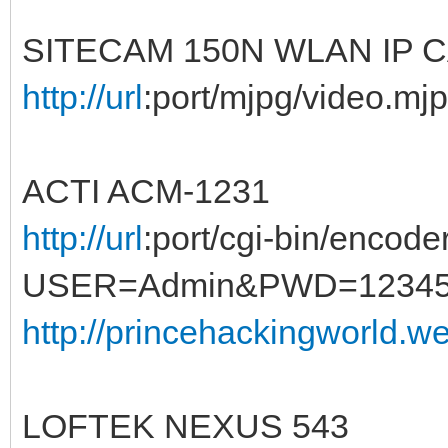
SITECAM 150N WLAN IP 
http://url
:port/mjpg/video.mj
ACTI ACM-1231
http://url
:port/cgi-bin/encode
USER=Admin&PWD=1234
http://princehackingworld.w
LOFTEK NEXUS 543