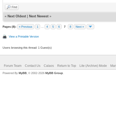
Find
«
Next Oldest
|
Next Newest
»
Pages (8):
« Previous
1
…
4
5
6
7
8
Next »
View a Printable Version
Users browsing this thread: 1 Guest(s)
Forum Team
Contact Us
Calaos
Return to Top
Lite (Archive) Mode
Mar
Powered By
MyBB
, © 2002-2026
MyBB Group
.