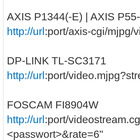
AXIS P1344(-E) | AXIS P5
http://url
:port/axis-cgi/mjpg/v
DP-LINK TL-SC3171
http://url
:port/video.mjpg?s
FOSCAM FI8904W
http://url
:port/videostream
<passwort>&rate=6"