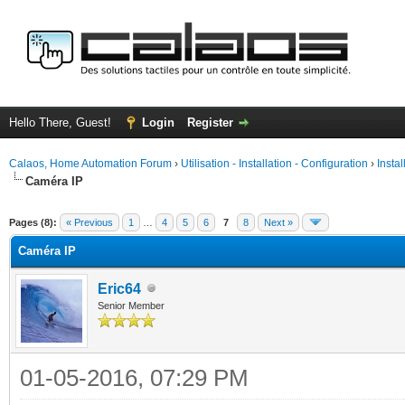
Hello There, Guest!
Login
Register
Calaos, Home Automation Forum
›
Utilisation - Installation - Configuration
›
Insta
Caméra IP
ge
Pages (8):
« Previous
1
…
4
5
6
7
8
Next »
Caméra IP
Eric64
Senior Member
01-05-2016, 07:29 PM