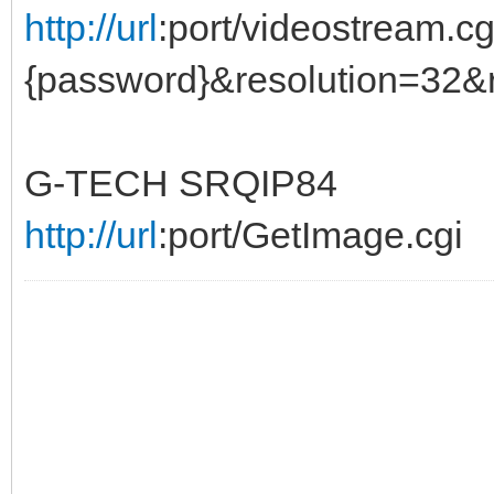
http://url
:port/videostream.
{password}&resolution=32&
G-TECH SRQIP84
http://url
:port/GetImage.cgi