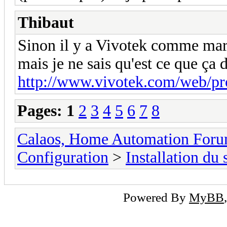
Thibaut
Sinon il y a Vivotek comme mar
mais je ne sais qu'est ce que ça 
http://www.vivotek.com/web/pr
Pages:
1
2
3
4
5
6
7
8
Calaos, Home Automation For
Configuration
>
Installation du
Powered By
MyBB