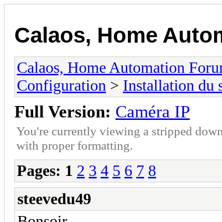
Calaos, Home Auto
Calaos, Home Automation For
Configuration
>
Installation du
Full Version:
Caméra IP
You're currently viewing a stripped down
with proper formatting.
Pages:
1
2
3
4
5
6
7
8
steevedu49
Bonsoir,