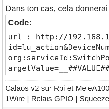
Dans ton cas, cela donnerai 
Code:
url : http://192.168.
id=lu_action&DeviceNu
org:serviceId:SwitchP
argetValue=__##VALUE#
Calaos v2 sur Rpi et MeleA1000
1Wire | Relais GPIO | Squeez