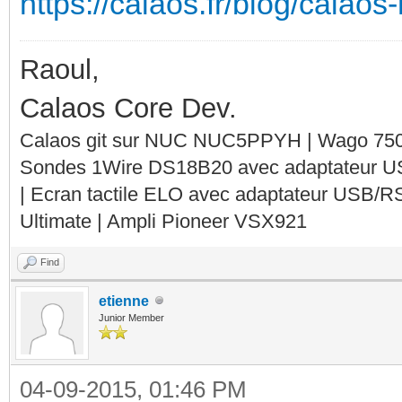
https://calaos.fr/blog/calaos
Raoul,
Calaos Core Dev.
Calaos git sur NUC NUC5PPYH | Wago 750-
Sondes 1Wire DS18B20 avec adaptateur 
| Ecran tactile ELO avec adaptateur USB/R
Ultimate | Ampli Pioneer VSX921
Find
etienne
Junior Member
04-09-2015, 01:46 PM