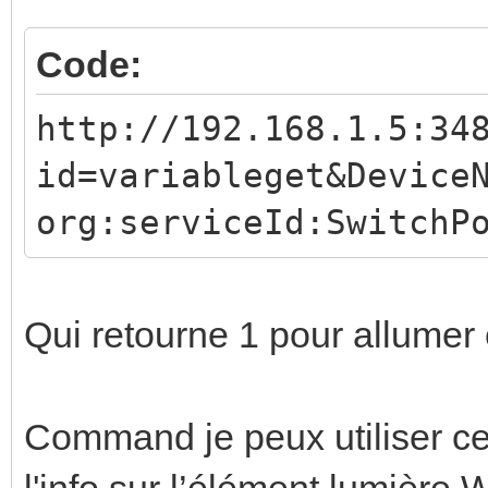
Code:
http://192.168.1.5:34
id=variableget&Device
org:serviceId:SwitchP
Qui retourne 1 pour allumer 
Command je peux utiliser c
l'info sur l’élément lumière