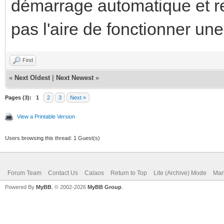
démarrage automatique et re
pas l'aire de fonctionner un
Find
«
Next Oldest
|
Next Newest
»
Pages (3):
1
2
3
Next »
View a Printable Version
Users browsing this thread: 1 Guest(s)
Forum Team
Contact Us
Calaos
Return to Top
Lite (Archive) Mode
Mar
Powered By
MyBB
, © 2002-2026
MyBB Group
.