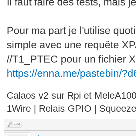
Il faut faire des tests, mais j
Pour ma part je l'utilise qu
simple avec une requête XPA
//T1_PTEC pour un fichier XM
https://enna.me/pastebin/
Calaos v2 sur Rpi et MeleA1000
1Wire | Relais GPIO | Squeez
Find