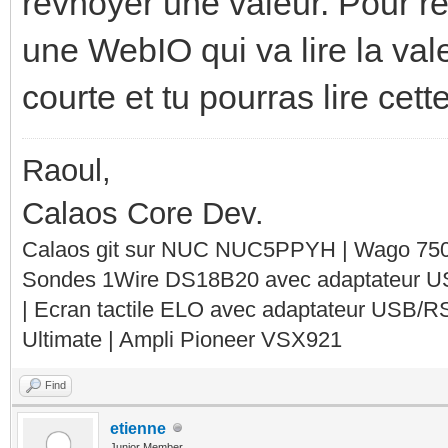
revnoyer une valeur. Pour rec
une WebIO qui va lire la val
courte et tu pourras lire cett
Raoul,
Calaos Core Dev.
Calaos git sur NUC NUC5PPYH | Wago 750-
Sondes 1Wire DS18B20 avec adaptateur 
| Ecran tactile ELO avec adaptateur USB/R
Ultimate | Ampli Pioneer VSX921
Find
etienne
Junior Member