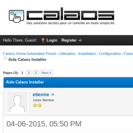
Hello There, Guest!
Login
Register
Calaos, Home Automation Forum
›
Utilisation - Installation - Configuration
›
Calao
Aide Calaos Installer
ge
Pages (3):
1
2
3
Next »
Aide Calaos Installer
etienne
Junior Member
04-06-2015, 05:50 PM