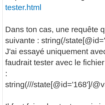
tester.html
Dans ton cas, une requête qu
suivante : string(/state[@id
J'ai essayé uniquement avec 
faudrait tester avec le fichie
:
string(///state[@id='168']/@v