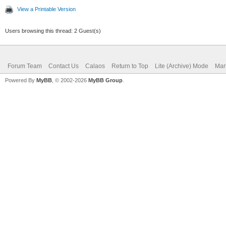
View a Printable Version
Users browsing this thread: 2 Guest(s)
Forum Team
Contact Us
Calaos
Return to Top
Lite (Archive) Mode
Mar
Powered By
MyBB
, © 2002-2026
MyBB Group
.