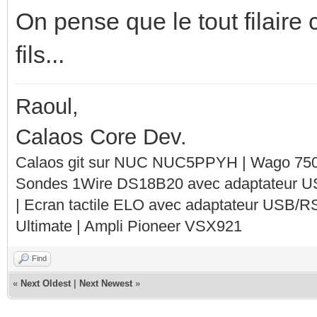
On pense que le tout filaire 
fils...
Raoul,
Calaos Core Dev.
Calaos git sur NUC NUC5PPYH | Wago 750-
Sondes 1Wire DS18B20 avec adaptateur 
| Ecran tactile ELO avec adaptateur USB/R
Ultimate | Ampli Pioneer VSX921
Find
«
Next Oldest
|
Next Newest
»