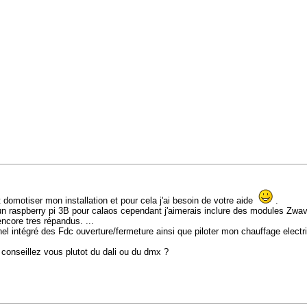
domotiser mon installation et pour cela j'ai besoin de votre aide
.
 un raspberry pi 3B pour calaos cependant j'aimerais inclure des modules Zwa
ncore tres répandus. ...
nel intégré des Fdc ouverture/fermeture ainsi que piloter mon chauffage elect
e conseillez vous plutot du dali ou du dmx ?