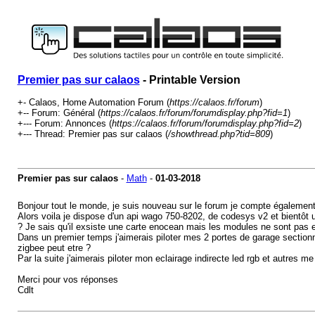
Premier pas sur calaos
- Printable Version
+- Calaos, Home Automation Forum (
https://calaos.fr/forum
)
+-- Forum: Général (
https://calaos.fr/forum/forumdisplay.php?fid=1
)
+--- Forum: Annonces (
https://calaos.fr/forum/forumdisplay.php?fid=2
)
+--- Thread: Premier pas sur calaos (
/showthread.php?tid=809
)
Premier pas sur calaos
-
Math
-
01-03-2018
Bonjour tout le monde, je suis nouveau sur le forum je compte également 
Alors voila je dispose d'un api wago 750-8202, de codesys v2 et bientôt
? Je sais qu'il exsiste une carte enocean mais les modules ne sont pas e
Dans un premier temps j'aimerais piloter mes 2 portes de garage section
zigbee peut etre ?
Par la suite j'aimerais piloter mon eclairage indirecte led rgb et autres m
Merci pour vos réponses
Cdlt