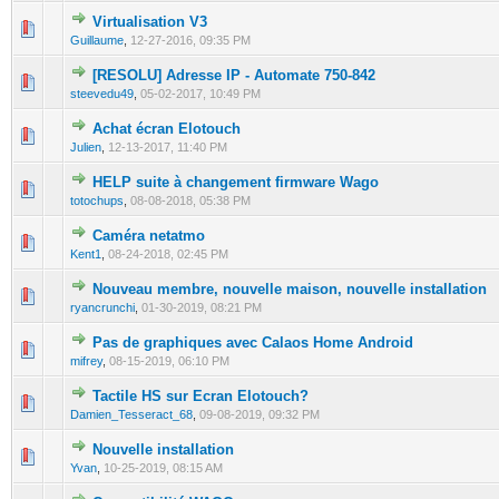
Virtualisation V3
0 Vote(s) - 0 out of 5 in Average
1
2
3
4
5
Guillaume
,
12-27-2016, 09:35 PM
[RESOLU] Adresse IP - Automate 750-842
0 Vote(s) - 0 out of 5 in Average
1
2
3
4
5
steevedu49
,
05-02-2017, 10:49 PM
Achat écran Elotouch
0 Vote(s) - 0 out of 5 in Average
1
2
3
4
5
Julien
,
12-13-2017, 11:40 PM
HELP suite à changement firmware Wago
0 Vote(s) - 0 out of 5 in Average
1
2
3
4
5
totochups
,
08-08-2018, 05:38 PM
Caméra netatmo
0 Vote(s) - 0 out of 5 in Average
1
2
3
4
5
Kent1
,
08-24-2018, 02:45 PM
Nouveau membre, nouvelle maison, nouvelle installation
0 Vote(s) - 0 out of 5 in Average
1
2
3
4
5
ryancrunchi
,
01-30-2019, 08:21 PM
Pas de graphiques avec Calaos Home Android
0 Vote(s) - 0 out of 5 in Average
1
2
3
4
5
mifrey
,
08-15-2019, 06:10 PM
Tactile HS sur Ecran Elotouch?
0 Vote(s) - 0 out of 5 in Average
1
2
3
4
5
Damien_Tesseract_68
,
09-08-2019, 09:32 PM
Nouvelle installation
0 Vote(s) - 0 out of 5 in Average
1
2
3
4
5
Yvan
,
10-25-2019, 08:15 AM