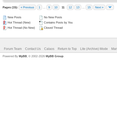
Pages (15):
« Previous
1
…
9
10
11
12
13
…
15
Next »
New Posts
No New Posts
Hot Thread (New)
Contains Posts by You
Hot Thread (No New)
Closed Thread
Forum Team
Contact Us
Calaos
Return to Top
Lite (Archive) Mode
Mar
Powered By
MyBB
, © 2002-2026
MyBB Group
.