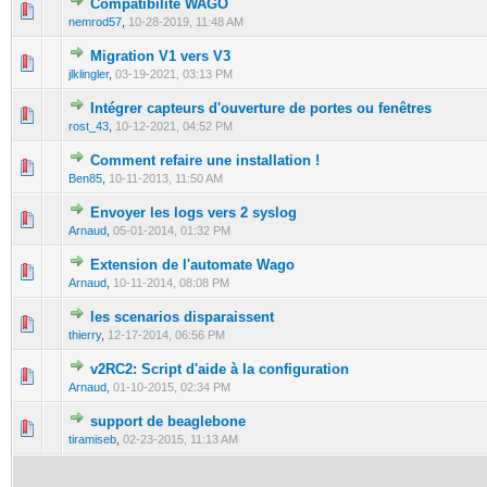
Compatibilité WAGO
0 Vote(s) - 0 out of 5 in Average
1
2
3
4
5
nemrod57
,
10-28-2019, 11:48 AM
Migration V1 vers V3
0 Vote(s) - 0 out of 5 in Average
1
2
3
4
5
jlklingler
,
03-19-2021, 03:13 PM
Intégrer capteurs d'ouverture de portes ou fenêtres
0 Vote(s) - 0 out of 5 in Average
1
2
3
4
5
rost_43
,
10-12-2021, 04:52 PM
Comment refaire une installation !
0 Vote(s) - 0 out of 5 in Average
1
2
3
4
5
Ben85
,
10-11-2013, 11:50 AM
Envoyer les logs vers 2 syslog
0 Vote(s) - 0 out of 5 in Average
1
2
3
4
5
Arnaud
,
05-01-2014, 01:32 PM
Extension de l'automate Wago
0 Vote(s) - 0 out of 5 in Average
1
2
3
4
5
Arnaud
,
10-11-2014, 08:08 PM
les scenarios disparaissent
0 Vote(s) - 0 out of 5 in Average
1
2
3
4
5
thierry
,
12-17-2014, 06:56 PM
v2RC2: Script d'aide à la configuration
0 Vote(s) - 0 out of 5 in Average
1
2
3
4
5
Arnaud
,
01-10-2015, 02:34 PM
support de beaglebone
0 Vote(s) - 0 out of 5 in Average
1
2
3
4
5
tiramiseb
,
02-23-2015, 11:13 AM