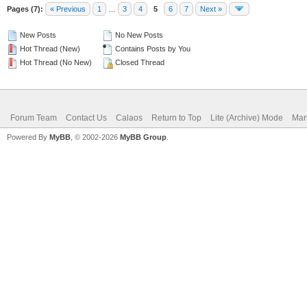
Pages (7):
« Previous
1
…
3
4
5
6
7
Next »
New Posts
No New Posts
Hot Thread (New)
Contains Posts by You
Hot Thread (No New)
Closed Thread
Forum Team
Contact Us
Calaos
Return to Top
Lite (Archive) Mode
Mar
Powered By
MyBB
, © 2002-2026
MyBB Group
.