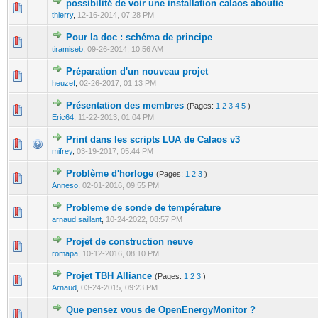
possibilité de voir une installation calaos aboutie
0 Vote(s) - 0 out of 5 in Average
1
2
3
4
5
thierry
,
12-16-2014, 07:28 PM
Pour la doc : schéma de principe
1 Vote(s) - 1 out of 5 in Average
1
2
3
4
5
tiramiseb
,
09-26-2014, 10:56 AM
Préparation d'un nouveau projet
0 Vote(s) - 0 out of 5 in Average
1
2
3
4
5
heuzef
,
02-26-2017, 01:13 PM
Présentation des membres
(Pages:
1
2
3
4
5
)
0 Vote(s) - 0 out of 5 in Average
1
2
3
4
5
Eric64
,
11-22-2013, 01:04 PM
Print dans les scripts LUA de Calaos v3
0 Vote(s) - 0 out of 5 in Average
1
2
3
4
5
mifrey
,
03-19-2017, 05:44 PM
Problème d'horloge
(Pages:
1
2
3
)
0 Vote(s) - 0 out of 5 in Average
1
2
3
4
5
Anneso
,
02-01-2016, 09:55 PM
Probleme de sonde de température
0 Vote(s) - 0 out of 5 in Average
1
2
3
4
5
arnaud.saillant
,
10-24-2022, 08:57 PM
Projet de construction neuve
0 Vote(s) - 0 out of 5 in Average
1
2
3
4
5
romapa
,
10-12-2016, 08:10 PM
Projet TBH Alliance
(Pages:
1
2
3
)
0 Vote(s) - 0 out of 5 in Average
1
2
3
4
5
Arnaud
,
03-24-2015, 09:23 PM
Que pensez vous de OpenEnergyMonitor ?
0 Vote(s) - 0 out of 5 in Average
1
2
3
4
5