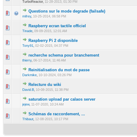
TurboReactor,
11-28-2013, 01:30 PM
Questions sur le mode degrade (failsafe)
0 Vote(s) - 0 out of 5 in Average
1
2
3
4
5
mifrey
,
10-25-2014, 06:58 PM
Raspberry ecran tactile officiel
0 Vote(s) - 0 out of 5 in Average
1
2
3
4
5
Tinade
,
09-09-2015, 12:01 AM
Raspberry Pi 2 disponible
0 Vote(s) - 0 out of 5 in Average
1
2
3
4
5
Tony91
,
02-02-2015, 04:37 PM
recherche schema pour branchement
0 Vote(s) - 0 out of 5 in Average
1
2
3
4
5
thierry
,
06-17-2014, 11:46 AM
Reinitialisation du mot de passe
0 Vote(s) - 0 out of 5 in Average
1
2
3
4
5
Darkmike
,
10-10-2024, 03:26 PM
Relecture du wiki
0 Vote(s) - 0 out of 5 in Average
1
2
3
4
5
David.B
,
10-08-2015, 11:38 PM
saturation upload par calaos server
1 Vote(s) - 1 out of 5 in Average
1
2
3
4
5
jejew
,
11-07-2020, 10:24 AM
Schémas de raccordement, ...
0 Vote(s) - 0 out of 5 in Average
1
2
3
4
5
Thibaut
,
12-08-2015, 10:17 PM