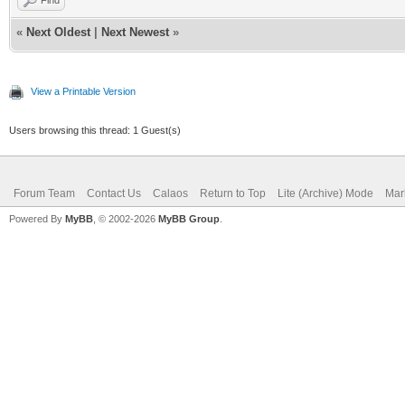
«
Next Oldest
|
Next Newest
»
View a Printable Version
Users browsing this thread: 1 Guest(s)
Forum Team
Contact Us
Calaos
Return to Top
Lite (Archive) Mode
Mar
Powered By
MyBB
, © 2002-2026
MyBB Group
.