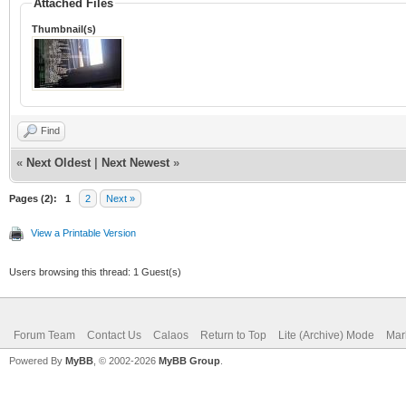
Attached Files
Thumbnail(s)
Find
«
Next Oldest
|
Next Newest
»
Pages (2):
1
2
Next »
View a Printable Version
Users browsing this thread: 1 Guest(s)
Forum Team
Contact Us
Calaos
Return to Top
Lite (Archive) Mode
Mar
Powered By
MyBB
, © 2002-2026
MyBB Group
.