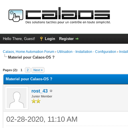
Hello There, Guest!
Login
Register
Calaos, Home Automation Forum
›
Utilisation - Installation - Configuration
›
Insta
Materiel pour Calaos-OS ?
ge
Pages (2):
1
2
Next »
Materiel pour Calaos-OS ?
rost_43
Junior Member
02-28-2020, 11:10 AM