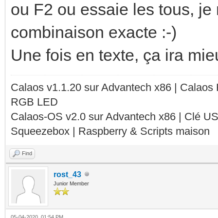
ou F2 ou essaie les tous, je
combinaison exacte :-)
Une fois en texte, ça ira mie
Calaos v1.1.20 sur Advantech x86 | Calaos
RGB LED
Calaos-OS v2.0 sur Advantech x86 | Clé U
Squeezebox | Raspberry & Scripts maison
Find
rost_43
Junior Member
05-04-2020, 01:54 PM