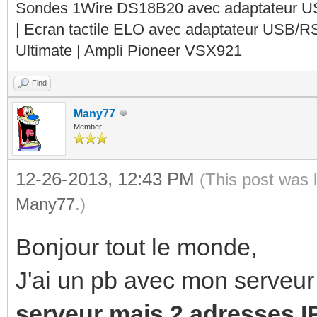
Sondes 1Wire DS18B20 avec adaptateur 
| Ecran tactile ELO avec adaptateur USB/R
Ultimate | Ampli Pioneer VSX921
Find
Many77
Member
12-26-2013, 12:43 PM
(This post was 
Many77
.)
Bonjour tout le monde,
J'ai un pb avec mon serveu
serveur mais 2 adresses IP