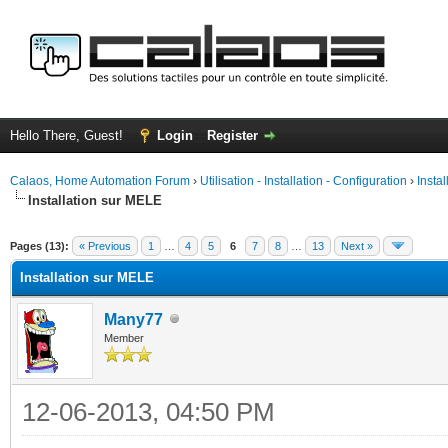
Hello There, Guest!
Login
Register
Calaos, Home Automation Forum
›
Utilisation - Installation - Configuration
›
Insta
Installation sur MELE
ge
Pages (13):
« Previous
1
…
4
5
6
7
8
…
13
Next »
Installation sur MELE
Many77
Member
12-06-2013, 04:50 PM