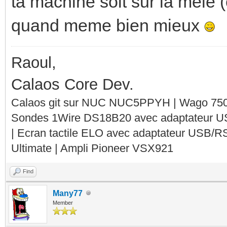
ta machine soit sur la mele 
quand meme bien mieux
Raoul,
Calaos Core Dev.
Calaos git sur NUC NUC5PPYH | Wago 750-
Sondes 1Wire DS18B20 avec adaptateur 
| Ecran tactile ELO avec adaptateur USB/R
Ultimate | Ampli Pioneer VSX921
Find
Many77
Member