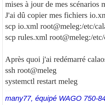
mises à jour de mes scénarios ma
J'ai dû copier mes fichiers io.xm
scp io.xml root@meleg:/etc/cal
scp rules.xml root@meleg:/etc/
Après quoi j'ai redémarré calao
ssh root@meleg
systemctl restart meleg
many77, équipé WAGO 750-84