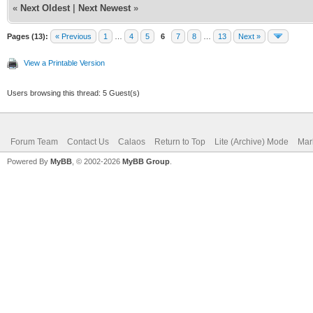
«
Next Oldest
|
Next Newest
»
Pages (13):
« Previous
1
…
4
5
6
7
8
…
13
Next »
View a Printable Version
Users browsing this thread: 5 Guest(s)
Forum Team
Contact Us
Calaos
Return to Top
Lite (Archive) Mode
Mar
Powered By
MyBB
, © 2002-2026
MyBB Group
.