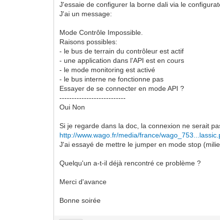
J'essaie de configurer la borne dali via le configu
J'ai un message:
Mode Contrôle Impossible.
Raisons possibles:
- le bus de terrain du contrôleur est actif
- une application dans l'API est en cours
- le mode monitoring est activé
- le bus interne ne fonctionne pas
Essayer de se connecter en mode API ?
---------------------------
Oui Non
Si je regarde dans la doc, la connexion ne serait
http://www.wago.fr/media/france/wago_753...lassic.
J'ai essayé de mettre le jumper en mode stop (mili
Quelqu'un a-t-il déjà rencontré ce problème ?
Merci d'avance
Bonne soirée