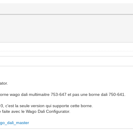
ator.
ne borne wago dali multimaitre 753-647 et pas une borne dali 750-641.
, c'est la seule version qui supporte cette borne.
e faite avec le Wago Dali Configurator.
/wago_dali_master