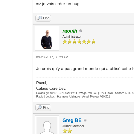
=> je vais créer un bug
Find
raoulh
Administrator
09-20-2017, 08:23 AM
Je crois qu'y a pas grand monde qui a utilisé cette 
Raoul,
Calaos Core Dev.
Calaos git sur NUC NUC5PPYH | Wago 750-849 | DALI RGB | Sondes NTC su
Radio | Logitech Harmony Ultimate | Ampli Pioneer VSX921
Find
Greg BE
Junior Member