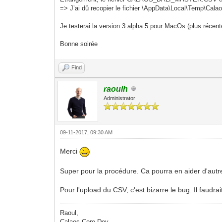
=> J’ai dû recopier le fichier \AppData\Local\Temp\
Je testerai la version 3 alpha 5 pour MacOs (plus récente
Bonne soirée
Find
raoulh
Administrator
09-11-2017, 09:30 AM
Merci
Super pour la procédure. Ca pourra en aider d'autre.
Pour l'upload du CSV, c'est bizarre le bug. Il faudrai
Raoul,
Calaos Core Dev.