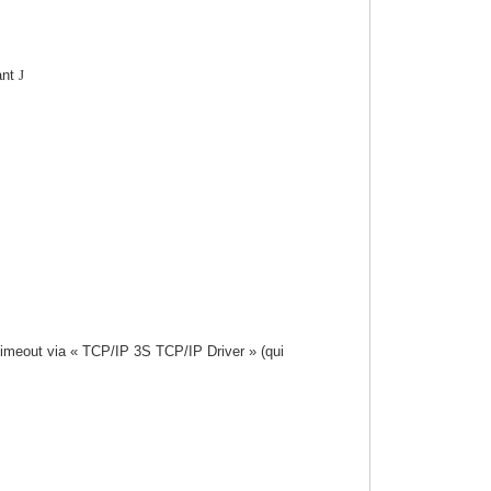
nant
J
timeout via « TCP/IP 3S TCP/IP Driver » (qui