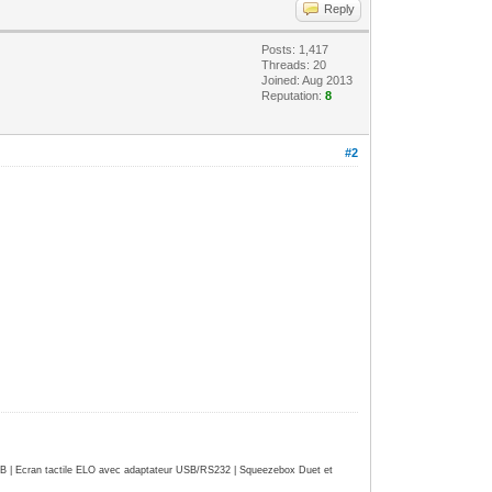
Reply
Posts: 1,417
Threads: 20
Joined: Aug 2013
Reputation:
8
#2
| Ecran tactile ELO avec adaptateur USB/RS232 | Squeezebox Duet et