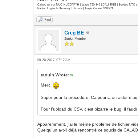
Calaos git sur NUC NUC5PPYH | Wago 750-849 | DALI RGB | Sondes NTC su
Radio | Logitech Harmony Ultimate | Ampli Pioneer VSX921
Find
Greg BE
Junior Member
09-20-2017, 07:17 AM
raoulh Wrote:
Merci
Super pour la procédure. Ca pourra en aider d'autre
Pour l'upload du CSV, c'est bizarre le bug. Il faudr
Apparemment, j'ai le même problème de fichier vide 
Quelqu'un a-t-il déjà rencontré ce soucis de C