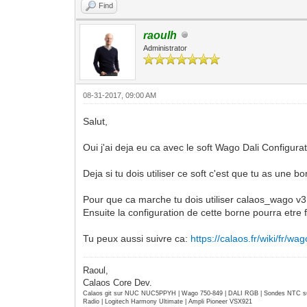
Find
raoulh
Administrator
08-31-2017, 09:00 AM
Salut,
Oui j'ai deja eu ca avec le soft Wago Dali Configurat
Deja si tu dois utiliser ce soft c'est que tu as une
Pour que ca marche tu dois utiliser calaos_wago v3,
Ensuite la configuration de cette borne pourra etre 
Tu peux aussi suivre ca:
https://calaos.fr/wiki/fr/w
Raoul,
Calaos Core Dev.
Calaos git sur NUC NUC5PPYH | Wago 750-849 | DALI RGB | Sondes NTC su
Radio | Logitech Harmony Ultimate | Ampli Pioneer VSX921