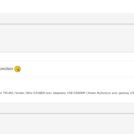
fonction
r 750-464 | Sondes 1Wire DS18B20 avec adaptateur USB DS9490R | Nodes MySensors avec gateway USB 