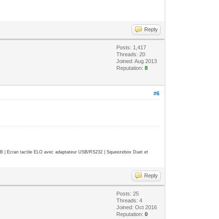
Reply
Posts: 1,417
Threads: 20
Joined: Aug 2013
Reputation:
8
#6
| Ecran tactile ELO avec adaptateur USB/RS232 | Squeezebox Duet et
Reply
Posts: 25
Threads: 4
Joined: Oct 2016
Reputation:
0