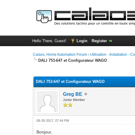
Hello There, Guest!
Login
Register
Calaos, Home Automation Forum
›
Utilisation - Installation - C
DALI 753-647 et Configurateur WAGO
0 Vote(s) - 0 Average
1
2
3
4
5
DALI 753-647 et Configurateur WAGO
Greg BE
Junior Member
08-30-2017, 07:44 PM
Bonjour,