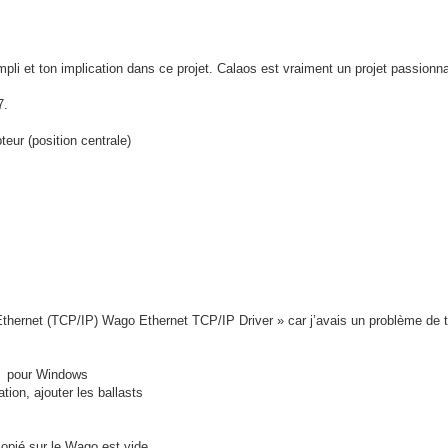
compli et ton implication dans ce projet. Calaos est vraiment un projet passion
7.
eur (position centrale)
Ethernet (TCP/IP) Wago Ethernet TCP/IP Driver » car j’avais un problème de 
6) pour Windows
ion, ajouter les ballasts
ié sur le Wago est vide.