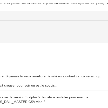
r 750-464 | Sondes 1Wire DS18B20 avec adaptateur USB DS9490R | Nodes MySensors avec gateway USB 
. Si jamais tu veux ameliorer le wiki en ajoutant ca, ca serait top.
ait creuser pour voir ou est le soucis...
avec la version 3 alpha 5 de calaos installer pour mac os.
ALAOS_DALI_MASTER.CSV vide ?