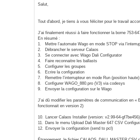
Salut,
Tout d'abord, je tiens à vous féliciter pour le travail ac
J’ai finalement réussi à faire fonctionner la borne 753-64
En résumé :
1.
Mettre l’automate Wago en mode STOP via l’interrupt
2.
Débrancher le serveur Calaos
3.
Se connecter avec Wago Dali Configurator
4.
Faire reconnaitre les ballasts
5.
Configurer les groupes
6.
Ecrire la configuration
7.
Remettre l’interrupteur en mode Run (position haute)
8.
Configurer WAGO_880.pro (V3) via codesys
9.
Envoyer la configuration sur le Wago
J’ai dû modifier les paramètres de communication en « 
fonctionnait en version 2)
10.
Lancer Calaos Installer (version: v2.99-64-gf7be45
11.
Dans le menu Upload Dali Master 647 CSV Configurat
12.
Envoyer la configuration (send to pcl)
Étrangement, le fichier CALAOS_DALI_MASTER.CSV cop