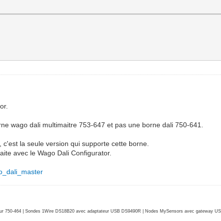
or.
 borne wago dali multimaitre 753-647 et pas une borne dali 750-641.
 c'est la seule version qui supporte cette borne.
faite avec le Wago Dali Configurator.
ago_dali_master
r 750-464 | Sondes 1Wire DS18B20 avec adaptateur USB DS9490R | Nodes MySensors avec gateway USB 