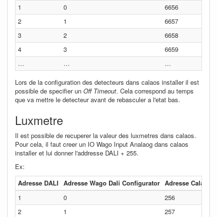
1
0
6656
2
1
6657
3
2
6658
4
3
6659
…
…
…
Lors de la configuration des detecteurs dans calaos installer il est
possible de specifier un
Off Timeout
. Cela correspond au temps
que va mettre le detecteur avant de rebasculer a l'etat bas.
Luxmetre
Il est possible de recuperer la valeur des luxmetres dans calaos.
Pour cela, il faut creer un IO Wago Input Analaog dans calaos
installer et lui donner l'addresse DALI + 255.
Ex:
Adresse DALI
Adresse Wago Dali Configurator
Adresse Calaos i
1
0
256
2
1
257