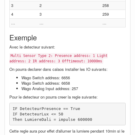
3
2
258
4
3
259
…
…
…
Exemple
Avec le detecteur suivant:
Multi Sensor Type 2: Presence address: 1 Light
address: 2 IR address: 3 Offtimeout: 10000ms
On pourra declarer dans calaos installer les IO suivants:
Wago Switch address: 6656
Wago Switch address: 6658
Wago Analog Input address: 257
Pour le detecteur on pourra creer la regle suivante:
IF DetecteurPresence == True

IF DetecteurLux <= 50

Then LumiereDali = impulse 600000
Cette regle aura pour effet d'allumer la lumiere pendant 10min si le