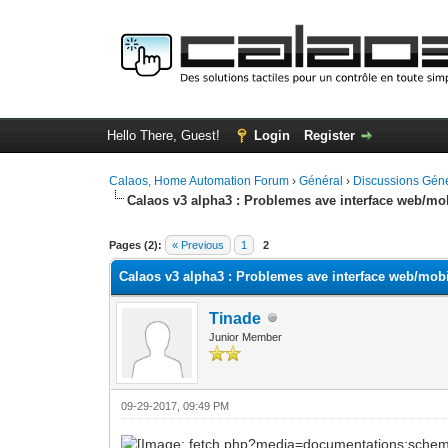
Hello There, Guest!
Login
Register
Calaos, Home Automation Forum
›
Général
›
Discussions Gén
Calaos v3 alpha3 : Problemes ave interface web/mob
0 Vote(s) - 0 Average
1
2
3
4
5
Pages (2):
« Previous
1
2
Calaos v3 alpha3 : Problemes ave interface web/mobil
Tinade
Junior Member
09-29-2017, 09:49 PM