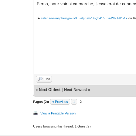
Perso, pour voir si ca marche, j'essaierai de conn
▶
calaos-os-raspberrypi2-v3.0-alpha6-14-g341535a-2021-01-17
on Ra
Find
«
Next Oldest
|
Next Newest
»
Pages (2):
« Previous
1
2
View a Printable Version
Users browsing this thread: 1 Guest(s)