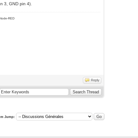
in 3, GND pin 4).
Node-RED
Reply
um Jump: