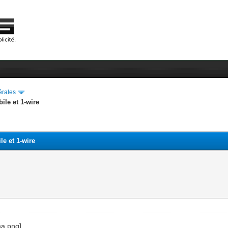
érales
ile et 1-wire
e et 1-wire