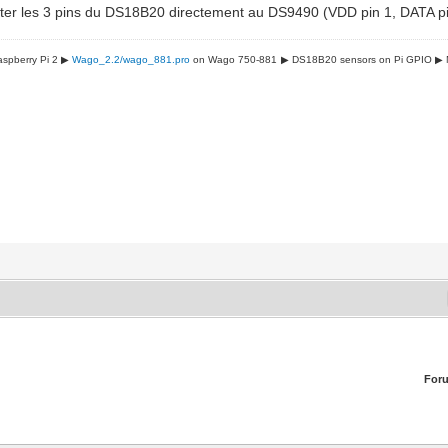
ecter les 3 pins du DS18B20 directement au DS9490 (VDD pin 1, DATA p
spberry Pi 2 ▶
Wago_2.2/wago_881.pro
on Wago 750-881
▶ DS18B20 sensors on Pi GPIO
▶ 
For