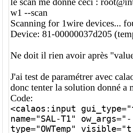
le scan me donne ceci : root@in
w1 --scan
Scanning for 1wire devices... fo
Device: 81-00000037d205 (tempe
Ne doit il rien avoir après "valu
J'ai test de paramétrer avec calao
donc tenter la solution donné a 
Code:
<calaos:input gui_type="
name="SAL-T1" ow_args="-
type="OWTemp" visible="t