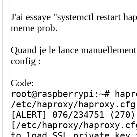
J'ai essaye "systemctl restart ha
meme prob.
Quand je le lance manuellement,
config :
Code:
root@raspberrypi:~# hapr
/etc/haproxy/haproxy.cfg
[ALERT] 076/234751 (270)
[/etc/haproxy/haproxy.cf
to load SSL private key 