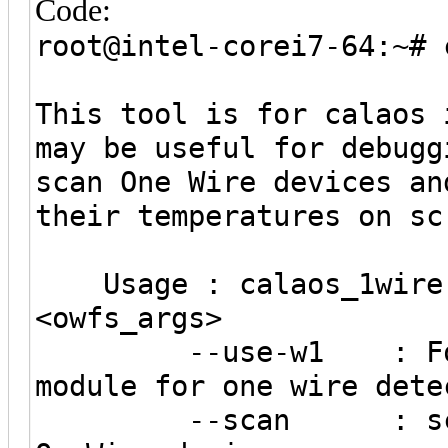
Code:
root@intel-corei7-64:~# 
This tool is for calaos 
may be useful for debugg
scan One Wire devices an
their temperatures on sc
Usage : calaos_1wire [
<owfs_args>
--use-w1 : Force t
module for one wire dete
--scan : scan har