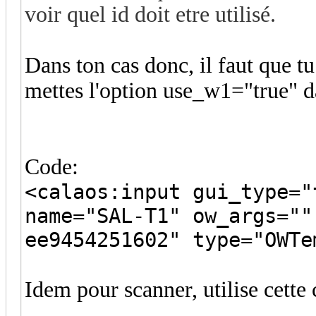
voir quel id doit etre utilisé.
Dans ton cas donc, il faut que 
mettes l'option use_w1="true"
Code:
<calaos:input gui_type="
name="SAL-T1" ow_args=""
ee9454251602" type="OWTe
Idem pour scanner, utilise cett