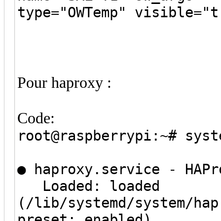
type="OWTemp" visible="t
Pour haproxy :
Code:
root@raspberrypi:~# syst
● haproxy.service - HAPr
Loaded: loaded
(/lib/systemd/system/hap
preset: enabled)