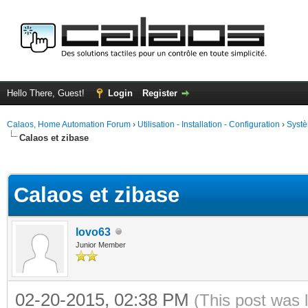
Hello There, Guest!
Login
Register
Calaos, Home Automation Forum
›
Utilisation - Installation - Configuration
›
Systè
Calaos et zibase
ge
Calaos et zibase
lovo63
Junior Member
02-20-2015, 02:38 PM
(This post was 