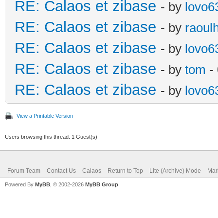
RE: Calaos et zibase
- by
lovo6
RE: Calaos et zibase
- by
raoul
RE: Calaos et zibase
- by
lovo6
RE: Calaos et zibase
- by
tom
- 
RE: Calaos et zibase
- by
lovo6
View a Printable Version
Users browsing this thread: 1 Guest(s)
Forum Team
Contact Us
Calaos
Return to Top
Lite (Archive) Mode
Mar
Powered By
MyBB
, © 2002-2026
MyBB Group
.