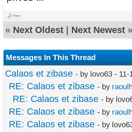
Find
«
Next Oldest
|
Next Newest
Messages In This Thread
Calaos et zibase
- by lovo63 - 11
RE: Calaos et zibase
- by
raoul
RE: Calaos et zibase
- by lov
RE: Calaos et zibase
- by
raoul
RE: Calaos et zibase
- by lovo6