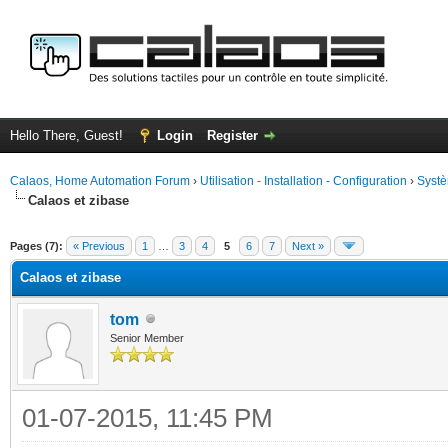
Hello There, Guest!
Login
Register
Calaos, Home Automation Forum
›
Utilisation - Installation - Configuration
›
Systè
Calaos et zibase
ge
Pages (7):
« Previous
1
…
3
4
5
6
7
Next »
Calaos et zibase
tom
Senior Member
01-07-2015, 11:45 PM