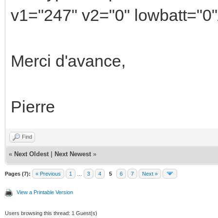
v1="247" v2="0" lowbatt="0"
Merci d'avance,
Pierre
Find
«
Next Oldest
|
Next Newest
»
Pages (7):
« Previous
1
…
3
4
5
6
7
Next »
View a Printable Version
Users browsing this thread: 1 Guest(s)