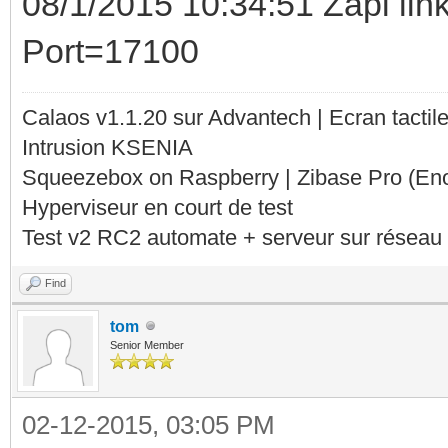
08/1/2015 10:34:51 Zapi li
Port=17100
Calaos v1.1.20 sur Advantech | Ecran tacti
Intrusion KSENIA
Squeezebox on Raspberry | Zibase Pro (En
Hyperviseur en court de test
Test v2 RC2 automate + serveur sur réseau 
Find
tom
Senior Member
02-12-2015, 03:05 PM