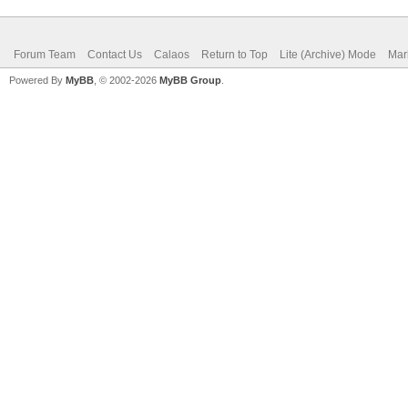
Forum Team
Contact Us
Calaos
Return to Top
Lite (Archive) Mode
Mar
Powered By
MyBB
, © 2002-2026
MyBB Group
.