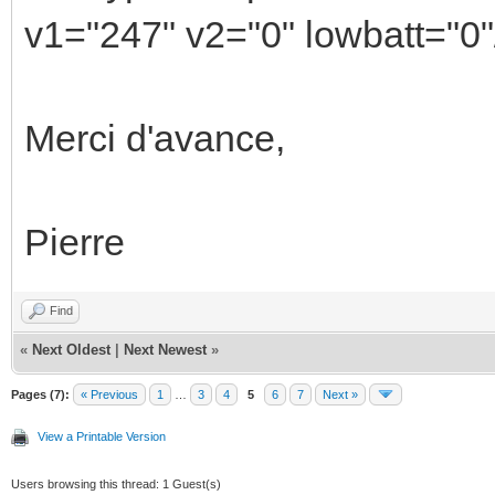
v1="247" v2="0" lowbatt="0"
Merci d'avance,
Pierre
Find
«
Next Oldest
|
Next Newest
»
Pages (7):
« Previous
1
…
3
4
5
6
7
Next »
View a Printable Version
Users browsing this thread: 1 Guest(s)