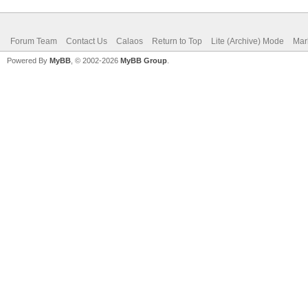
Forum Team
Contact Us
Calaos
Return to Top
Lite (Archive) Mode
Mar
Powered By
MyBB
, © 2002-2026
MyBB Group
.