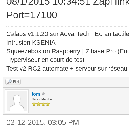
08/1/2015 10:34:51 Zapi li
Port=17100
Calaos v1.1.20 sur Advantech | Ecran tacti
Intrusion KSENIA
Squeezebox on Raspberry | Zibase Pro (En
Hyperviseur en court de test
Test v2 RC2 automate + serveur sur réseau 
Find
tom
Senior Member
02-12-2015, 03:05 PM