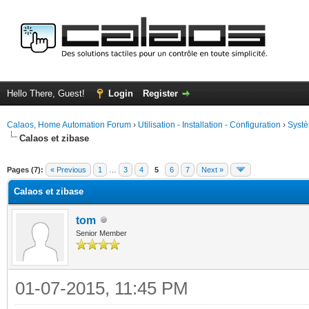
Hello There, Guest!
Login
Register
Calaos, Home Automation Forum
›
Utilisation - Installation - Configuration
›
Systè
Calaos et zibase
ge
Pages (7):
« Previous
1
…
3
4
5
6
7
Next »
Calaos et zibase
tom
Senior Member
01-07-2015, 11:45 PM