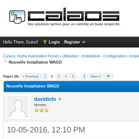
Hello There, Guest!
Login
Register
Calaos, Home Automation Forum
›
Utilisation - Installation - Configuration
›
Insta
Nouvelle Installation WAGO
ge
Pages (8):
« Previous
1
2
3
4
5
…
8
Next »
Nouvelle Installation WAGO
davidinfo
Member
10-05-2016, 12:10 PM