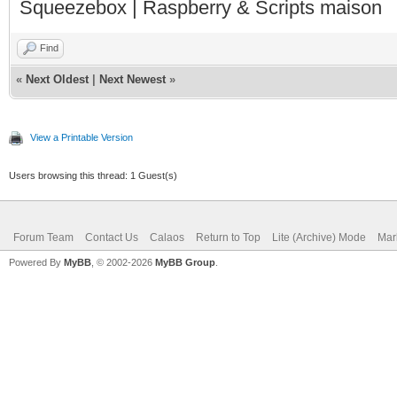
Squeezebox | Raspberry & Scripts maison
Find
«
Next Oldest
|
Next Newest
»
View a Printable Version
Users browsing this thread: 1 Guest(s)
Forum Team
Contact Us
Calaos
Return to Top
Lite (Archive) Mode
Mar
Powered By
MyBB
, © 2002-2026
MyBB Group
.