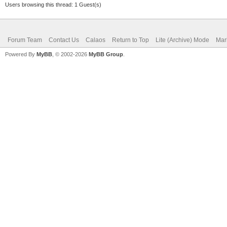
Users browsing this thread: 1 Guest(s)
Forum Team
Contact Us
Calaos
Return to Top
Lite (Archive) Mode
Mar
Powered By
MyBB
, © 2002-2026
MyBB Group
.