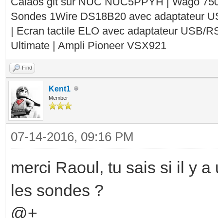
Calaos git sur NUC NUC5PPYH | Wago 750-
Sondes 1Wire DS18B20 avec adaptateur 
| Ecran tactile ELO avec adaptateur USB/R
Ultimate | Ampli Pioneer VSX921
Find
Kent1
Member
07-14-2016, 09:16 PM
merci Raoul, tu sais si il y
les sondes ?
@+