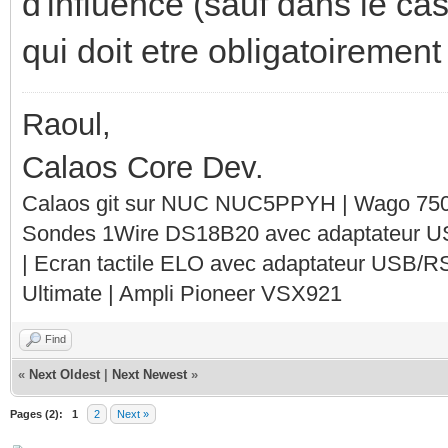
d'influence (sauf dans le cas
qui doit etre obligatoirement
Raoul,
Calaos Core Dev.
Calaos git sur NUC NUC5PPYH | Wago 750-
Sondes 1Wire DS18B20 avec adaptateur 
| Ecran tactile ELO avec adaptateur USB/R
Ultimate | Ampli Pioneer VSX921
Find
«
Next Oldest
|
Next Newest
»
Pages (2):
1
2
Next »