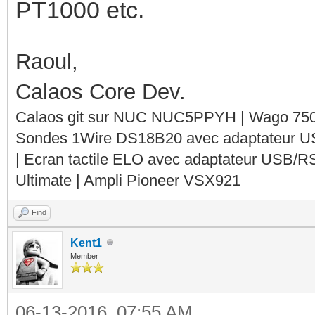
PT1000 etc.
Raoul,
Calaos Core Dev.
Calaos git sur NUC NUC5PPYH | Wago 750-
Sondes 1Wire DS18B20 avec adaptateur 
| Ecran tactile ELO avec adaptateur USB/R
Ultimate | Ampli Pioneer VSX921
Find
Kent1
Member
06-13-2016, 07:55 AM