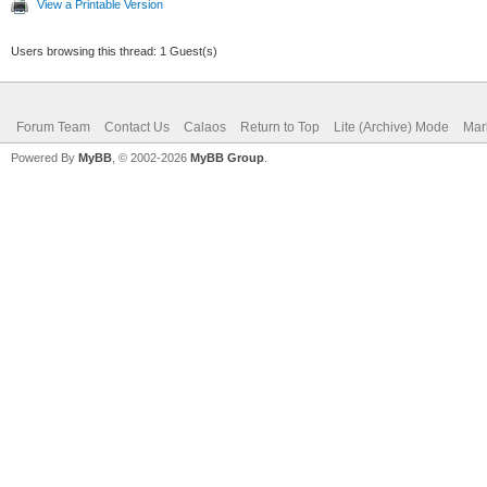
View a Printable Version
Users browsing this thread: 1 Guest(s)
Forum Team
Contact Us
Calaos
Return to Top
Lite (Archive) Mode
Mar
Powered By
MyBB
, © 2002-2026
MyBB Group
.