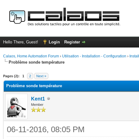
Hello There, Guest!
Login
Register
Calaos, Home Automation Forum
›
Utilisation - Installation - Configuration
›
Insta
Problème sonde température
ge
Pages (2):
1
2
Next »
Problème sonde température
Kent1
Member
06-11-2016, 08:05 PM