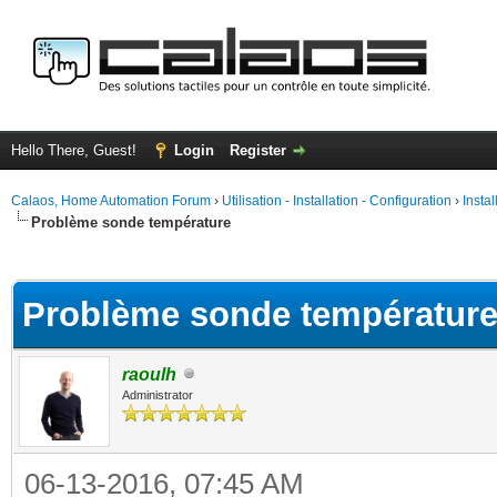
Hello There, Guest!
Login
Register
Calaos, Home Automation Forum
›
Utilisation - Installation - Configuration
›
Insta
Problème sonde température
ge
Problème sonde températur
raoulh
Administrator
06-13-2016, 07:45 AM