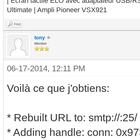
| Ecran tactile ELO avec adaptateur USB/R
Ultimate | Ampli Pioneer VSX921
Find
tony
Member
06-17-2014, 12:11 PM
Voilà ce que j'obtiens:
* Rebuilt URL to: smtp://:25/
* Adding handle: conn: 0x9