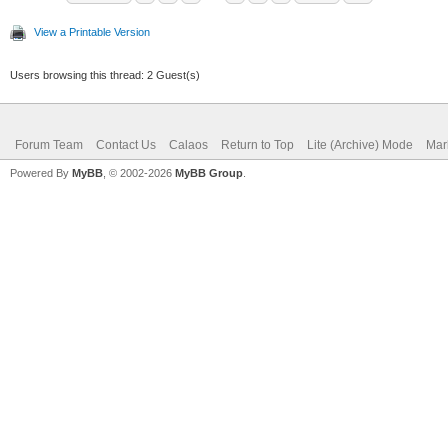
View a Printable Version
Users browsing this thread: 2 Guest(s)
Forum Team
Contact Us
Calaos
Return to Top
Lite (Archive) Mode
Mar
Powered By
MyBB
, © 2002-2026
MyBB Group
.