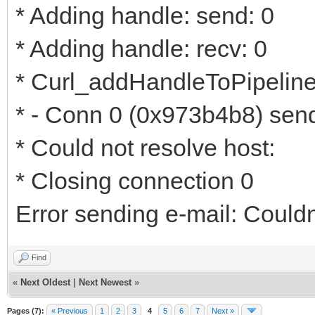
* Adding handle: send: 0
* Adding handle: recv: 0
* Curl_addHandleToPipeline:
* - Conn 0 (0x973b4b8) send
* Could not resolve host:
* Closing connection 0
Error sending e-mail: Could
Find
«
Next Oldest
|
Next Newest
»
Pages (7):
« Previous
1
2
3
4
5
6
7
Next »