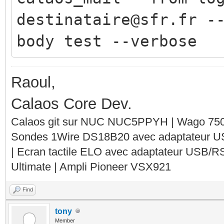
destinataire@sfr.fr -
body test --verbose
Raoul,
Calaos Core Dev.
Calaos git sur NUC NUC5PPYH | Wago 750-
Sondes 1Wire DS18B20 avec adaptateur 
| Ecran tactile ELO avec adaptateur USB/R
Ultimate | Ampli Pioneer VSX921
Find
tony
Member