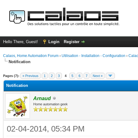
Hello There, Guest!
Login
Register
Calaos, Home Automation Forum
›
Utilisation - Installation - Configuration
›
Calao
Notification
ge
Pages (7):
« Previous
1
2
3
4
5
6
7
Next »
Notification
Arnaud
Home automation geek
02-04-2014, 05:34 PM