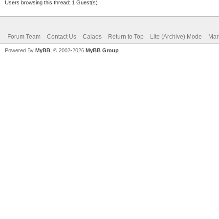
Users browsing this thread: 1 Guest(s)
Forum Team
Contact Us
Calaos
Return to Top
Lite (Archive) Mode
Mar
Powered By
MyBB
, © 2002-2026
MyBB Group
.