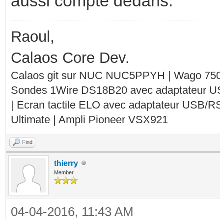
aussi compté dedans.
Raoul,
Calaos Core Dev.
Calaos git sur NUC NUC5PPYH | Wago 750-
Sondes 1Wire DS18B20 avec adaptateur 
| Ecran tactile ELO avec adaptateur USB/R
Ultimate | Ampli Pioneer VSX921
Find
thierry
Member
04-04-2016, 11:43 AM