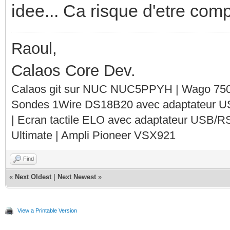
idee... Ca risque d'etre compl
Raoul,
Calaos Core Dev.
Calaos git sur NUC NUC5PPYH | Wago 750-
Sondes 1Wire DS18B20 avec adaptateur 
| Ecran tactile ELO avec adaptateur USB/R
Ultimate | Ampli Pioneer VSX921
Find
«
Next Oldest
|
Next Newest
»
View a Printable Version