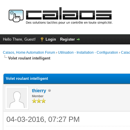
Hello There, Guest!
Login
Register
Calaos, Home Automation Forum
›
Utilisation - Installation - Configuration
›
Calao
Volet roulant intelligent
ge
Volet roulant intelligent
thierry
Member
04-03-2016, 07:27 PM