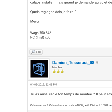
calaos installer, mais quand je demande au volet de 
Quels réglages dois je faire ?
Merci
Wago 750-842
PC (Intel) x86
Find
Damien_Tesseract_68
Member
04-03-2016, 11:41 PM
Tu as aussi réglé ton temps de montée ? Il peut êtr
Calaos-server & Calaos-home on mele a1000g with Elotouch 1537L an