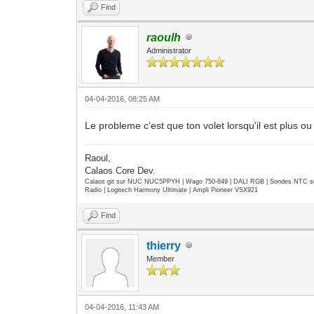
Find
raoulh
Administrator
04-04-2016, 08:25 AM
Le probleme c'est que ton volet lorsqu'il est plus 
Raoul,
Calaos Core Dev.
Calaos git sur NUC NUC5PPYH | Wago 750-849 | DALI RGB | Sondes NTC su
Radio | Logitech Harmony Ultimate | Ampli Pioneer VSX921
Find
thierry
Member
04-04-2016, 11:43 AM