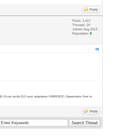
Reply
Posts: 1,417
Threads: 20
Joined: Aug 2013
Reputation:
8
#6
| Ecran tactile ELO avec adaptateur USB/RS232 | Squeezebox Duet et
Reply