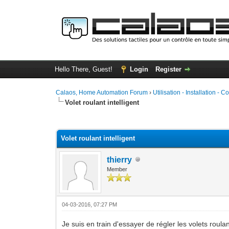
Hello There, Guest!
Login
Register
Calaos, Home Automation Forum
›
Utilisation - Installation - C
Volet roulant intelligent
0 Vote(s) - 0 Average
1
2
3
4
5
Volet roulant intelligent
thierry
Member
04-03-2016, 07:27 PM
Je suis en train d'essayer de régler les volets roul