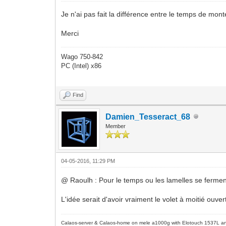
Je n'ai pas fait la différence entre le temps de monté
Merci
Wago 750-842
PC (Intel) x86
Find
Damien_Tesseract_68
Member
04-05-2016, 11:29 PM
@ Raoulh : Pour le temps ou les lamelles se fermen
L'idée serait d'avoir vraiment le volet à moitié ou
Calaos-server & Calaos-home on mele a1000g with Elotouch 1537L an