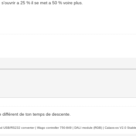
s'ouvrir a 25 % il se met a 50 % voire plus.
e différent de ton temps de descente.
d USB/RS232 converter | Wago controller 750-849 | DALI module (RGB) | Calaos-os V2.0 Stabl