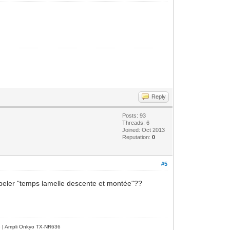
Reply
Posts: 93
Threads: 6
Joined: Oct 2013
Reputation:
0
#5
appeler "temps lamelle descente et montée"??
e | Ampli Onkyo TX-NR636