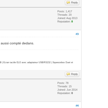
Reply
Posts: 1,417
Threads: 20
Joined: Aug 2013
Reputation:
8
#3
st aussi compté dedans.
| Ecran tactile ELO avec adaptateur USB/RS232 | Squeezebox Duet et
Reply
Posts: 78
Threads: 15
Joined: Jun 2014
Reputation:
0
#4