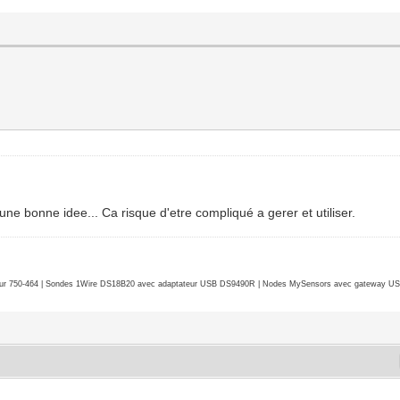
.
 une bonne idee... Ca risque d'etre compliqué a gerer et utiliser.
r 750-464 | Sondes 1Wire DS18B20 avec adaptateur USB DS9490R | Nodes MySensors avec gateway USB 