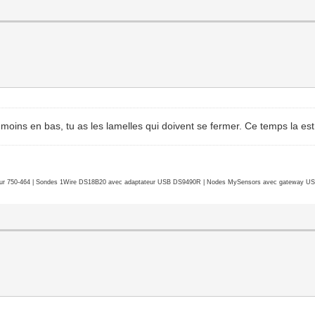
ou moins en bas, tu as les lamelles qui doivent se fermer. Ce temps la e
r 750-464 | Sondes 1Wire DS18B20 avec adaptateur USB DS9490R | Nodes MySensors avec gateway USB 