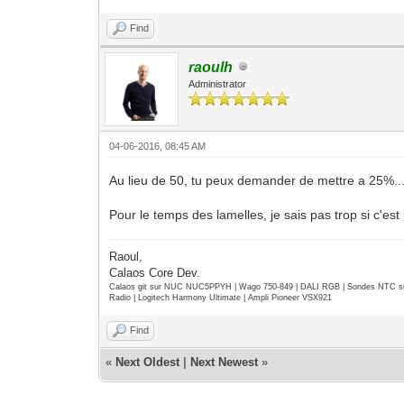
Find
raoulh
Administrator
04-06-2016, 08:45 AM
Au lieu de 50, tu peux demander de mettre a 25%..
Pour le temps des lamelles, je sais pas trop si c'est
Raoul,
Calaos Core Dev.
Calaos git sur NUC NUC5PPYH | Wago 750-849 | DALI RGB | Sondes NTC su
Radio | Logitech Harmony Ultimate | Ampli Pioneer VSX921
Find
«
Next Oldest
|
Next Newest
»