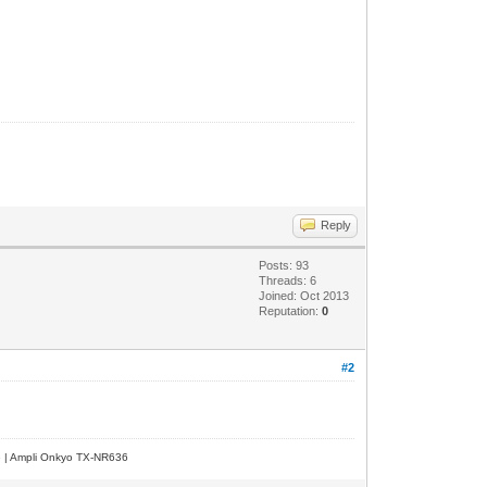
Reply
Posts: 93
Threads: 6
Joined: Oct 2013
Reputation:
0
#2
e | Ampli Onkyo TX-NR636