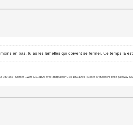
ou moins en bas, tu as les lamelles qui doivent se fermer. Ce temps la e
r 750-464 | Sondes 1Wire DS18B20 avec adaptateur USB DS9490R | Nodes MySensors avec gateway USB 