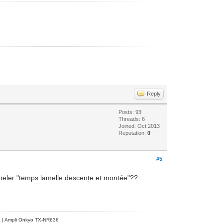
Reply
Posts: 93
Threads: 6
Joined: Oct 2013
Reputation:
0
#5
appeler "temps lamelle descente et montée"??
e | Ampli Onkyo TX-NR636