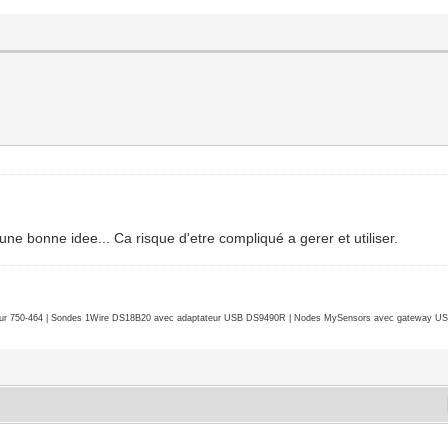
.
 une bonne idee... Ca risque d'etre compliqué a gerer et utiliser.
r 750-464 | Sondes 1Wire DS18B20 avec adaptateur USB DS9490R | Nodes MySensors avec gateway USB 