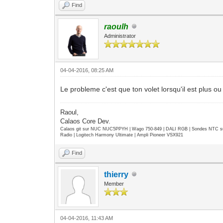
Find
raoulh
Administrator
04-04-2016, 08:25 AM
Le probleme c'est que ton volet lorsqu'il est plus 
Raoul,
Calaos Core Dev.
Calaos git sur NUC NUC5PPYH | Wago 750-849 | DALI RGB | Sondes NTC su
Radio | Logitech Harmony Ultimate | Ampli Pioneer VSX921
Find
thierry
Member
04-04-2016, 11:43 AM