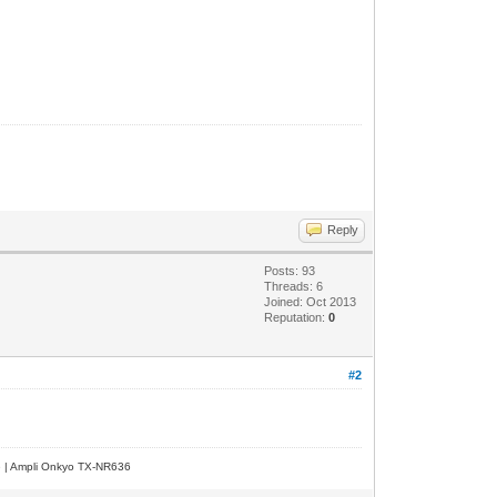
Reply
Posts: 93
Threads: 6
Joined: Oct 2013
Reputation:
0
#2
e | Ampli Onkyo TX-NR636