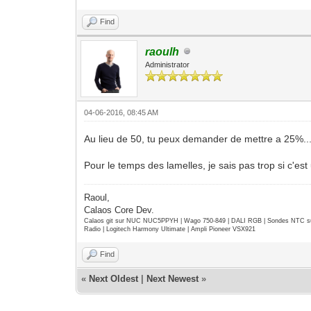
Find
raoulh
Administrator
04-06-2016, 08:45 AM
Au lieu de 50, tu peux demander de mettre a 25%..
Pour le temps des lamelles, je sais pas trop si c'est
Raoul,
Calaos Core Dev.
Calaos git sur NUC NUC5PPYH | Wago 750-849 | DALI RGB | Sondes NTC su
Radio | Logitech Harmony Ultimate | Ampli Pioneer VSX921
Find
«
Next Oldest
|
Next Newest
»