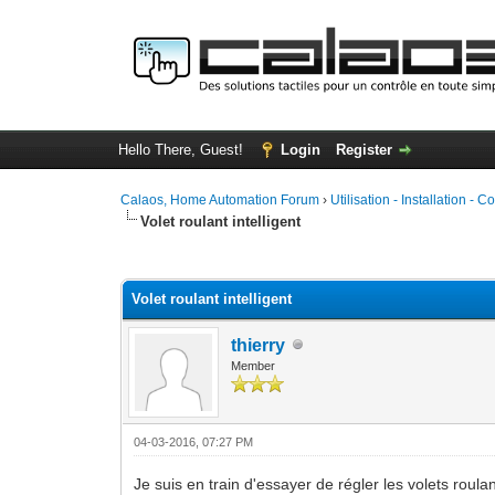
Hello There, Guest!
Login
Register
Calaos, Home Automation Forum
›
Utilisation - Installation - C
Volet roulant intelligent
0 Vote(s) - 0 Average
1
2
3
4
5
Volet roulant intelligent
thierry
Member
04-03-2016, 07:27 PM
Je suis en train d'essayer de régler les volets roul