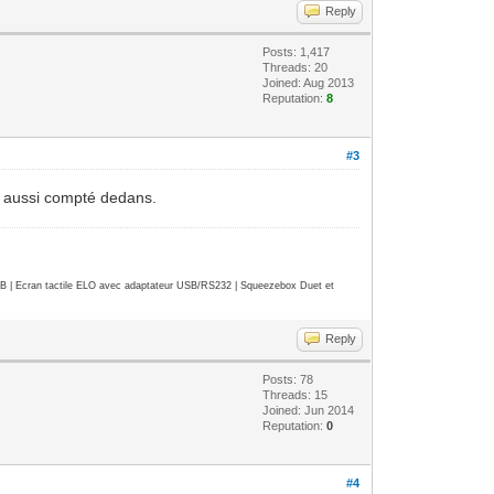
Reply
Posts: 1,417
Threads: 20
Joined: Aug 2013
Reputation:
8
#3
st aussi compté dedans.
| Ecran tactile ELO avec adaptateur USB/RS232 | Squeezebox Duet et
Reply
Posts: 78
Threads: 15
Joined: Jun 2014
Reputation:
0
#4