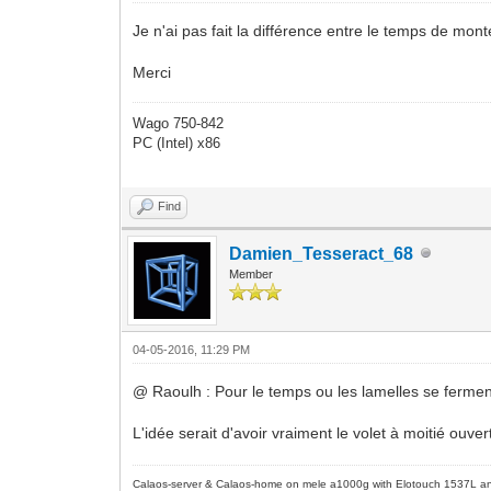
Je n'ai pas fait la différence entre le temps de monté
Merci
Wago 750-842
PC (Intel) x86
Find
Damien_Tesseract_68
Member
04-05-2016, 11:29 PM
@ Raoulh : Pour le temps ou les lamelles se fermen
L'idée serait d'avoir vraiment le volet à moitié ou
Calaos-server & Calaos-home on mele a1000g with Elotouch 1537L an