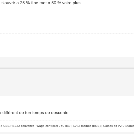
s'ouvrir a 25 % il se met a 50 % voire plus.
e différent de ton temps de descente.
d USB/RS232 converter | Wago controller 750-849 | DALI module (RGB) | Calaos-os V2.0 Stabl