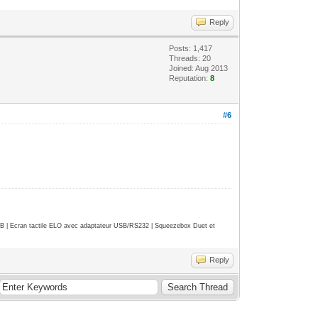
Reply
Posts: 1,417
Threads: 20
Joined: Aug 2013
Reputation:
8
#6
| Ecran tactile ELO avec adaptateur USB/RS232 | Squeezebox Duet et
Reply