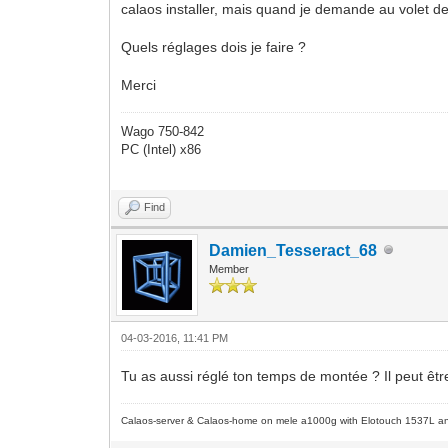
calaos installer, mais quand je demande au volet de 
Quels réglages dois je faire ?
Merci
Wago 750-842
PC (Intel) x86
Find
Damien_Tesseract_68
Member
04-03-2016, 11:41 PM
Tu as aussi réglé ton temps de montée ? Il peut êtr
Calaos-server & Calaos-home on mele a1000g with Elotouch 1537L an