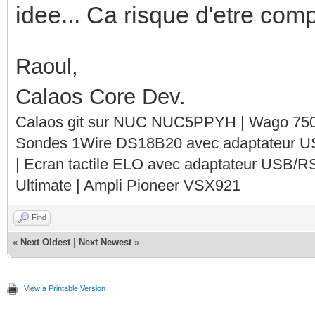
idee... Ca risque d'etre compl
Raoul,
Calaos Core Dev.
Calaos git sur NUC NUC5PPYH | Wago 750-
Sondes 1Wire DS18B20 avec adaptateur 
| Ecran tactile ELO avec adaptateur USB/R
Ultimate | Ampli Pioneer VSX921
Find
«
Next Oldest
|
Next Newest
»
View a Printable Version