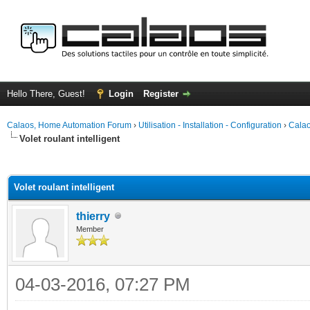
Hello There, Guest!
Login
Register
Calaos, Home Automation Forum
›
Utilisation - Installation - Configuration
›
Calao
Volet roulant intelligent
ge
Volet roulant intelligent
thierry
Member
04-03-2016, 07:27 PM