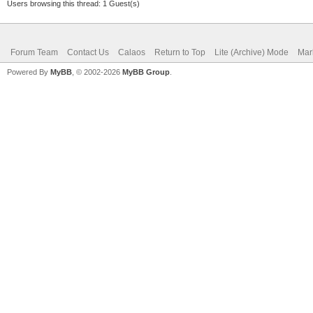
Users browsing this thread: 1 Guest(s)
Forum Team
Contact Us
Calaos
Return to Top
Lite (Archive) Mode
Mar
Powered By
MyBB
, © 2002-2026
MyBB Group
.