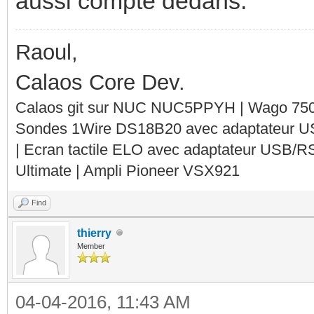
aussi compté dedans.
Raoul,
Calaos Core Dev.
Calaos git sur NUC NUC5PPYH | Wago 750-
Sondes 1Wire DS18B20 avec adaptateur 
| Ecran tactile ELO avec adaptateur USB/R
Ultimate | Ampli Pioneer VSX921
Find
thierry
Member
04-04-2016, 11:43 AM