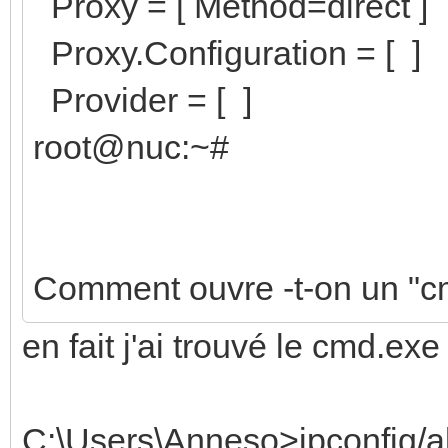
Proxy = [ Method=direct ]
Proxy.Configuration = [ ]
Provider = [ ]
root@nuc:~#
Comment ouvre -t-on un "c
en fait j'ai trouvé le cmd.exe
C:\Users\Anneso>ipconfig/al