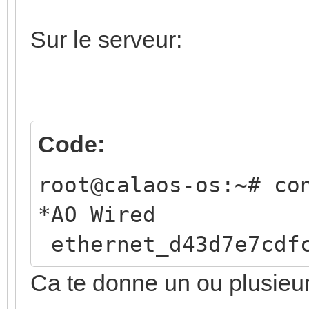
Sur le serveur:
Code:
root@calaos-os:~# co
*AO Wire
ethernet_d43d7e7cdf
Ca te donne un ou plusie