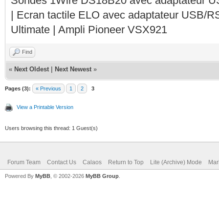
Sondes 1Wire DS18B20 avec adaptateur 
| Ecran tactile ELO avec adaptateur USB/R
Ultimate | Ampli Pioneer VSX921
Find
«
Next Oldest
|
Next Newest
»
Pages (3):
« Previous
1
2
3
View a Printable Version
Users browsing this thread: 1 Guest(s)
Forum Team
Contact Us
Calaos
Return to Top
Lite (Archive) Mode
Mar
Powered By
MyBB
, © 2002-2026
MyBB Group
.