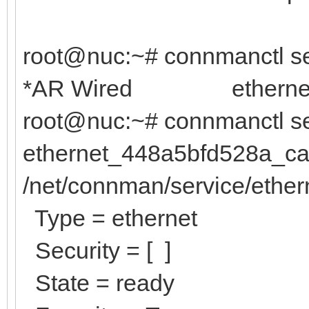
root@nuc:~# connmanctl se
*AR Wired ethernet_4
root@nuc:~# connmanctl se
ethernet_448a5bfd528a_ca
/net/connman/service/ethe
Type = ethernet
Security = [ ]
State = ready