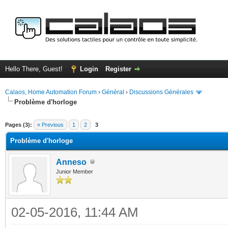
Hello There, Guest!
Login
Register
Calaos, Home Automation Forum
›
Général
›
Discussions Générales
Problème d'horloge
ge
Pages (3):
« Previous
1
2
3
Problème d'horloge
Anneso
Junior Member
02-05-2016, 11:44 AM