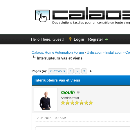
Hello There, Guest!
Login
Register
Calaos, Home Automation Forum
›
Utilisation - Installation - C
Interrupteurs vas et viens
0 Vote(s) - 0 Average
1
2
3
4
5
Pages (4):
« Previous
1
2
3
4
Interrupteurs vas et viens
raoulh
Administrator
12-08-2015, 10:27 AM