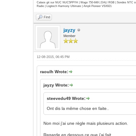
Calaos git sur NUC NUC5PPYH | Wago 750-849 | DALI RGB | Sondes NTC su
Radio | Logitech Harmony Ultimate | Ampli Pioneer VSX921
Find
jayzy
Member
12-08-2015, 06:45 PM
raoulh Wrote:
jayzy Wrote:
steevedu49 Wrote:
Ont dis la même chose en faite..
Non moi j'ai une règle mais plusieurs action.
Regarde en dessous ce que j'ai fait.