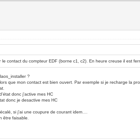
er le contact du compteur EDF (borne c1, c2). En heure creuse il est fe
aos_installer ?
 alors que mon contact est bien ouvert. Par exemple si je recharge la 
tat.
'état donc j'active mes HC
tat donc je desactive mes HC
calé, si j'ai une coupure de courant idem....
n être faisable.