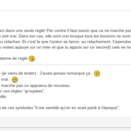
urs dans une seule regle! Par contre il faut savoir que ca ne marche pa
ées soit vrai. Dans ton cas, elle sont vrai lorsque tous les boutons ne so
 tu relaches. Et c'est la que l'action se lance, au relachement. Cependan
 restes appuyé sur un inter et que tu appuis sur un second) cela ne m
ysteme de regle
ne (je viens de tester). J'avais jamais remarqué ça.
s. mdr.
ca marche pas on appuiera de nouveau.
ec ces règles "groupées".
illé.
ion de ces symboles "il me semble qu'on en avait parlé à l'époque".