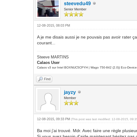
steevedu49
Senior Member
12-08-2015, 08:03 PM
A je me disais aussi je ne pouvais pas avoir rater ça
courant...
Steeve MARTINS
Calaos User
Calaos v3 sur Intel BOXNUC5CPYH | Wago 750-842 (2.0)| Eco-Device
Find
jayzy
Member
12-08-2015, 09:33 PM
(This post was last modified: 12-08-2015, 09
Ba moi j'ai trouvé. Mdr. Avec faire une règle plusieur
Si vous avez besoin d'aide maintenant hésitez pas co