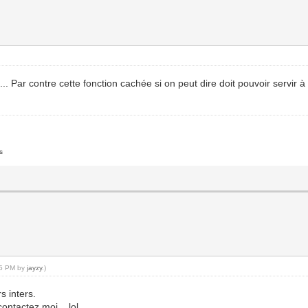
... Par contre cette fonction cachée si on peut dire doit pouvoir servir 
s
:35 PM by
jayzy
.)
s inters.
ntactez moi... lol.