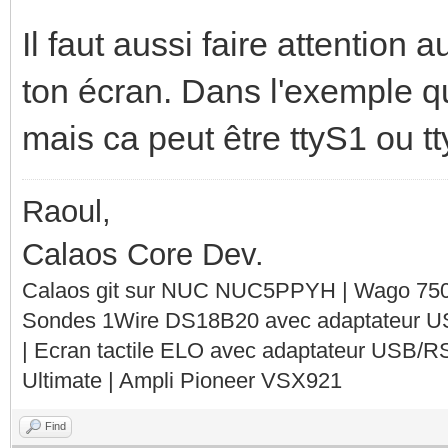
EndSection
Il faut aussi faire attention 
ton écran. Dans l'exemple que
mais ca peut être ttyS1 ou tt
Raoul,
Calaos Core Dev.
Calaos git sur NUC NUC5PPYH | Wago 750-
Sondes 1Wire DS18B20 avec adaptateur 
| Ecran tactile ELO avec adaptateur USB/R
Ultimate | Ampli Pioneer VSX921
Find