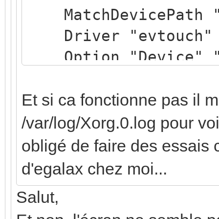
MatchDevicePath "/
Driver "evtouch"
Option "Device" "/
Option "DeviceName
Option "ReportingM
Et si ca fonctionne pas il 
Option "Emulate3B
/var/log/Xorg.0.log pour voi
Option "Emulate3Ti
obligé de faire des essais 
Option "SendCoreEv
d'egalax chez moi...
EndSection
Salut,