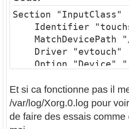
Section "InputClass"
Identifier "touchs
MatchDevicePath "/
Driver "evtouch"
Option "Device" "/
Option "DeviceName
Option "ReportingM
Et si ca fonctionne pas il m
Option "Emulate3Bu
/var/log/Xorg.0.log pour voir
Option "Emulate3Ti
de faire des essais comme c
Option "SendCoreEv