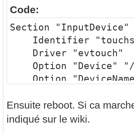
Code:
Section "InputDevice"
Identifier "touchs
Driver "evtouch"
Option "Device" "/d
Option "DeviceName"
Option "ReportingMo
Option "Emulate3Bu
Ensuite reboot. Si ca march
Option "Emulate3Tim
indiqué sur le wiki.
Option "SendCoreEve