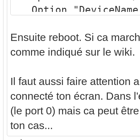
Option "DeviceName"
Option "ReportingMo
Option "Emulate3Bu
Ensuite reboot. Si ca marche
Option "Emulate3Tim
comme indiqué sur le wiki.
Option "SendCoreEve
EndSection
Il faut aussi faire attention 
connecté ton écran. Dans l'
(le port 0) mais ca peut être
ton cas...