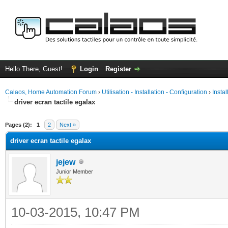
Hello There, Guest!
Login
Register
Calaos, Home Automation Forum
›
Utilisation - Installation - Configuration
›
Insta
driver ecran tactile egalax
ge
Pages (2):
1
2
Next »
driver ecran tactile egalax
jejew
Junior Member
10-03-2015, 10:47 PM