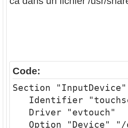
ca dans un fichier /usr/sha
Code:
Section "InputDevice"
Identifier "touchs
Driver "evtouch"
Option "Device" "/d