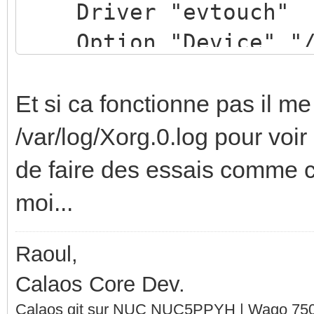
Driver "evtouch"
Option "Device" "/d
Option "DeviceName"
Option "ReportingMo
Et si ca fonctionne pas il m
Option "Emulate3Bu
/var/log/Xorg.0.log pour voir
Option "Emulate3Tim
de faire des essais comme ca
Option "SendCoreEve
moi...
EndSection
Raoul,
Calaos Core Dev.
Calaos git sur NUC NUC5PPYH | Wago 750-