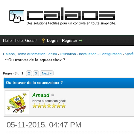
Hello There, Guest!
Login
Register
Calaos, Home Automation Forum
›
Utilisation - Installation - Configuration
›
Systè
Ou trouver de la squeezebox ?
ge
Pages (3):
1
2
3
Next »
Ou trouver de la squeezebox ?
Arnaud
Home automation geek
05-11-2015, 04:47 PM