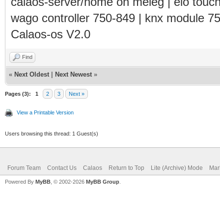
calaos-server/home on meleg | elo touc
wago controller 750-849 | knx module 7
Calaos-os V2.0
Find
«
Next Oldest
|
Next Newest
»
Pages (3):
1
2
3
Next »
View a Printable Version
Users browsing this thread: 1 Guest(s)
Forum Team
Contact Us
Calaos
Return to Top
Lite (Archive) Mode
Mar
Powered By
MyBB
, © 2002-2026
MyBB Group
.