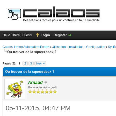
Hello There, Guest!
Login
Register
Calaos, Home Automation Forum
›
Utilisation - Installation - Configuration
›
Systè
Ou trouver de la squeezebox ?
ge
Pages (3):
1
2
3
Next »
Ou trouver de la squeezebox ?
Arnaud
Home automation geek
05-11-2015, 04:47 PM