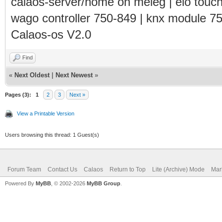
calaos-server/home on meleg | elo touc
wago controller 750-849 | knx module 7
Calaos-os V2.0
Find
«
Next Oldest
|
Next Newest
»
Pages (3):
1
2
3
Next »
View a Printable Version
Users browsing this thread: 1 Guest(s)
Forum Team
Contact Us
Calaos
Return to Top
Lite (Archive) Mode
Mar
Powered By
MyBB
, © 2002-2026
MyBB Group
.