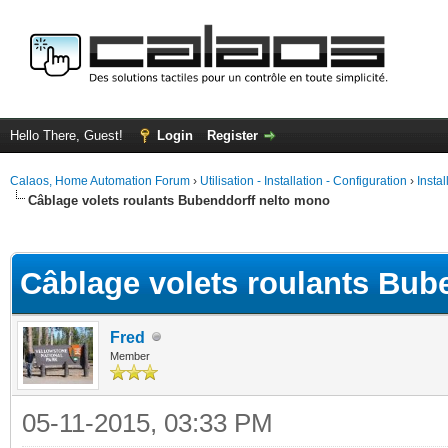
Hello There, Guest!
Login
Register
Calaos, Home Automation Forum
›
Utilisation - Installation - Configuration
›
Insta
Câblage volets roulants Bubenddorff nelto mono
ge
Câblage volets roulants Bub
Fred
Member
05-11-2015, 03:33 PM