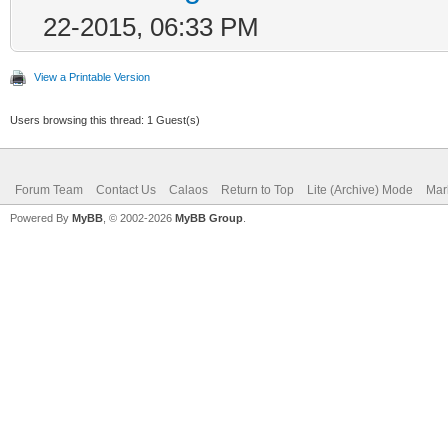
22-2015, 06:33 PM
View a Printable Version
Users browsing this thread: 1 Guest(s)
Forum Team
Contact Us
Calaos
Return to Top
Lite (Archive) Mode
Mar
Powered By
MyBB
, © 2002-2026
MyBB Group
.