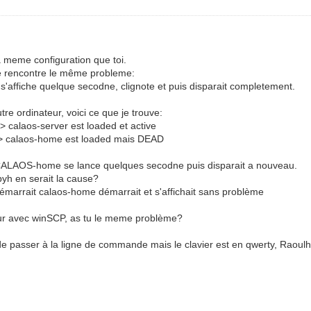
 meme configuration que toi.
 je rencontre le même probleme:
s'affiche quelque secodne, clignote et puis disparait completement.
re ordinateur, voici ce que je trouve:
 calaos-server est loaded et active
=> calaos-home est loaded mais DEAD
ace CALAOS-home se lance quelques secodne puis disparait a nouveau.
pyh en serait la cause?
démarrait calaos-home démarrait et s'affichait sans problème
eur avec winSCP, as tu le meme problème?
e passer à la ligne de commande mais le clavier est en qwerty, Raoulh