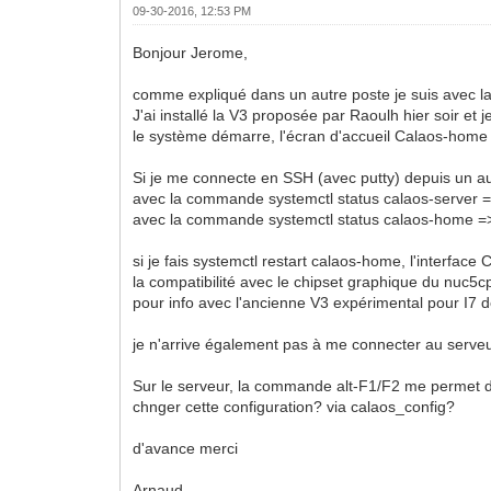
09-30-2016, 12:53 PM
Bonjour Jerome,
comme expliqué dans un autre poste je suis avec la
J'ai installé la V3 proposée par Raoulh hier soir et
le système démarre, l'écran d'accueil Calaos-home 
Si je me connecte en SSH (avec putty) depuis un aut
avec la commande systemctl status calaos-server =>
avec la commande systemctl status calaos-home 
si je fais systemctl restart calaos-home, l'interf
la compatibilité avec le chipset graphique du nuc5c
pour info avec l'ancienne V3 expérimental pour I7 
je n'arrive également pas à me connecter au serv
Sur le serveur, la commande alt-F1/F2 me permet d
chnger cette configuration? via calaos_config?
d'avance merci
Arnaud