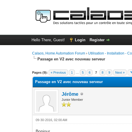
Hello There, Guest!
Login
Register
Calaos, Home Automation Forum
›
Utilisation - Installation - C
Passage en V2 avec nouveau serveur
0 Vote(s) - 0 Average
1
2
3
4
5
Pages (9):
« Previous
1
…
5
6
7
8
9
Next »
Passage en V2 avec nouveau serveur
Jérôme
Junior Member
09-30-2016, 02:00 AM
Bonjour,