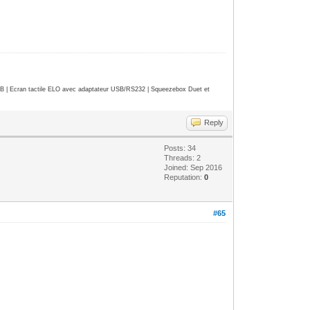
| Ecran tactile ELO avec adaptateur USB/RS232 | Squeezebox Duet et
Reply
Posts: 34
Threads: 2
Joined: Sep 2016
Reputation:
0
#65