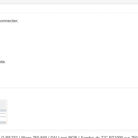
connecter,
ote.
LO RS232 / Wago 750-849 / DALI non RGB / Sondes de T°C PT1000 sur 750