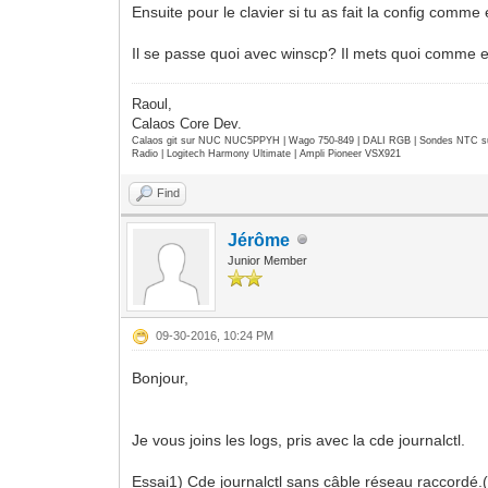
Ensuite pour le clavier si tu as fait la config comme e
Il se passe quoi avec winscp? Il mets quoi comme 
Raoul,
Calaos Core Dev.
Calaos git sur NUC NUC5PPYH | Wago 750-849 | DALI RGB | Sondes NTC su
Radio | Logitech Harmony Ultimate | Ampli Pioneer VSX921
Find
Jérôme
Junior Member
09-30-2016, 10:24 PM
Bonjour,
Je vous joins les logs, pris avec la cde journalctl.
Essai1) Cde journalctl sans câble réseau raccordé.