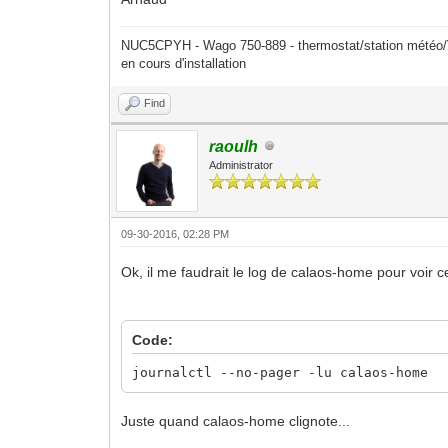
NUC5CPYH - Wago 750-889 - thermostat/station mété
en cours d'installation
Find
raoulh
Administrator
09-30-2016, 02:28 PM
Ok, il me faudrait le log de calaos-home pour voir ce
Code:
journalctl --no-pager -lu calaos-home
Juste quand calaos-home clignote...