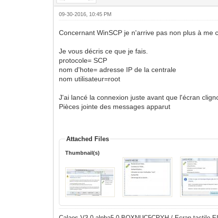
09-30-2016, 10:45 PM
Concernant WinSCP je n'arrive pas non plus à me 
Je vous décris ce que je fais.
protocole= SCP
nom d'hote= adresse IP de la centrale
nom utilisateur=root
J'ai lancé la connexion juste avant que l'écran clign
Pièces jointe des messages apparut
Attached Files
Thumbnail(s)
Calaos V3.0-alpha5-0 BOXNUC5CPYH / Ecran tactile E