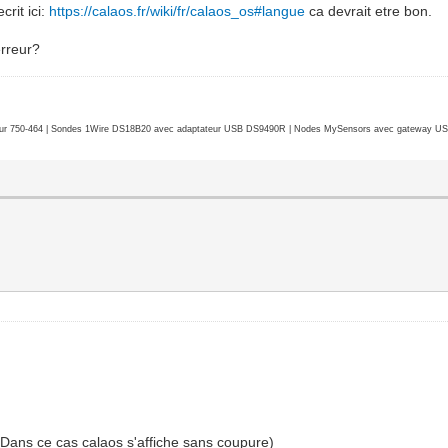
crit ici:
https://calaos.fr/wiki/fr/calaos_os#langue
ca devrait etre bon.
erreur?
r 750-464 | Sondes 1Wire DS18B20 avec adaptateur USB DS9490R | Nodes MySensors avec gateway USB 
(Dans ce cas calaos s'affiche sans coupure)