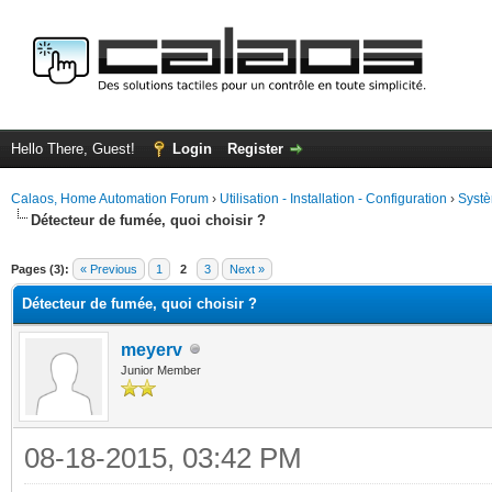
Hello There, Guest!
Login
Register
Calaos, Home Automation Forum
›
Utilisation - Installation - Configuration
›
Systè
Détecteur de fumée, quoi choisir ?
ge
Pages (3):
« Previous
1
2
3
Next »
Détecteur de fumée, quoi choisir ?
meyerv
Junior Member
08-18-2015, 03:42 PM