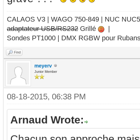
CALAOS V3 | WAGO 750-849 |
NUC NUC
adaptateur USB/RS232
Grillé
|
Sondes PT1000 | DMX RGBW pour Rubans 
Find
meyerv
Junior Member
08-18-2015, 06:38 PM
Arnaud Wrote:
Chacun son approche mais "b