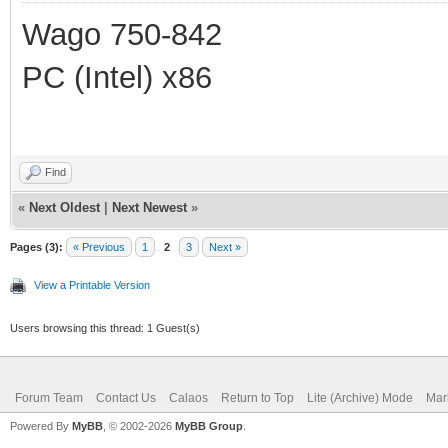
Wago 750-842
PC (Intel) x86
Find
«
Next Oldest
|
Next Newest
»
Pages (3):
« Previous
1
2
3
Next »
View a Printable Version
Users browsing this thread: 1 Guest(s)
Forum Team
Contact Us
Calaos
Return to Top
Lite (Archive) Mode
Mar
Powered By
MyBB
, © 2002-2026
MyBB Group
.