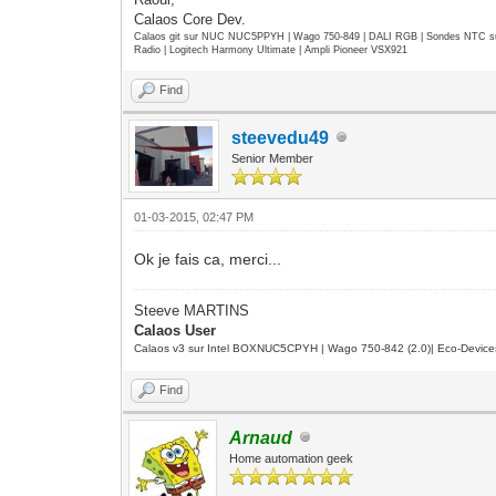
Calaos Core Dev.
Calaos git sur NUC NUC5PPYH | Wago 750-849 | DALI RGB | Sondes NTC su
Radio | Logitech Harmony Ultimate | Ampli Pioneer VSX921
Find
steevedu49
Senior Member
01-03-2015, 02:47 PM
Ok je fais ca, merci...
Steeve MARTINS
Calaos User
Calaos v3 sur Intel BOXNUC5CPYH | Wago 750-842 (2.0)| Eco-Device
Find
Arnaud
Home automation geek