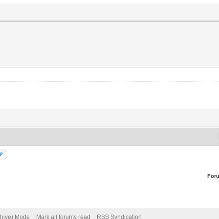
For
chive) Mode
Mark all forums read
RSS Syndication