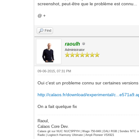
screenshot, peut-être que le problème est connu...
@ +
Find
raoulh
Administrator
09-06-2015, 07:31 PM
Oui c'est un probleme connu sur certaines versions 
http://calaos.fr/download/experimental/c...e571a9.a
On a fait quelque fix
Raoul,
Calaos Core Dev.
Calaos git sur NUC NUC5PPYH | Wago 750-849 | DALI RGB | Sondes NTC su
Radio | Logitech Harmony Ultimate | Ampli Pioneer VSX921