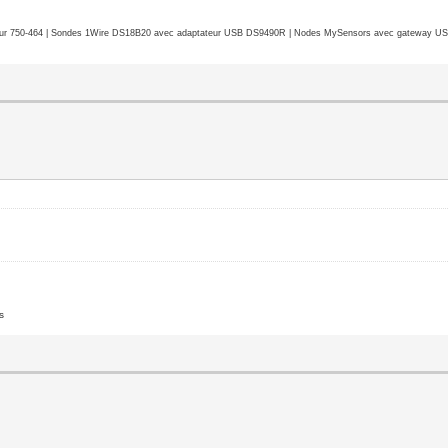
r 750-464 | Sondes 1Wire DS18B20 avec adaptateur USB DS9490R | Nodes MySensors avec gateway USB 
s