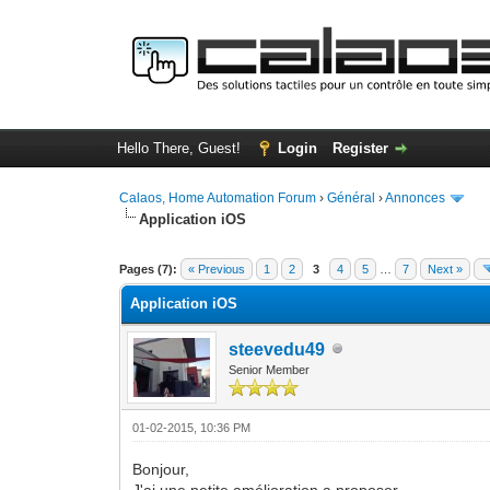
Hello There, Guest!
Login
Register
Calaos, Home Automation Forum
›
Général
›
Annonces
Application iOS
0 Vote(s) - 0 Average
1
2
3
4
5
Pages (7):
« Previous
1
2
3
4
5
…
7
Next »
Application iOS
steevedu49
Senior Member
01-02-2015, 10:36 PM
Bonjour,
J'ai une petite amélioration a proposer.