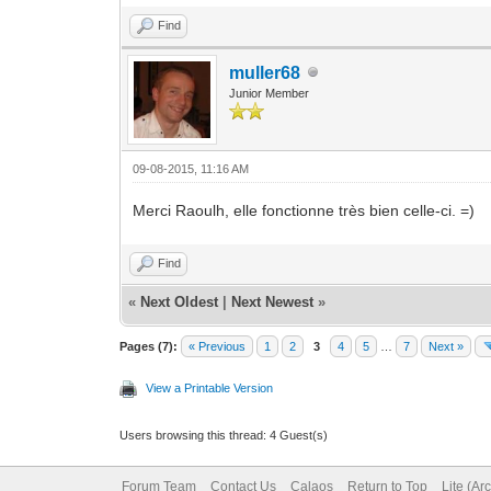
Find
muller68
Junior Member
09-08-2015, 11:16 AM
Merci Raoulh, elle fonctionne très bien celle-ci. =)
Find
«
Next Oldest
|
Next Newest
»
Pages (7):
« Previous
1
2
3
4
5
…
7
Next »
View a Printable Version
Users browsing this thread: 4 Guest(s)
Forum Team
Contact Us
Calaos
Return to Top
Lite (Ar