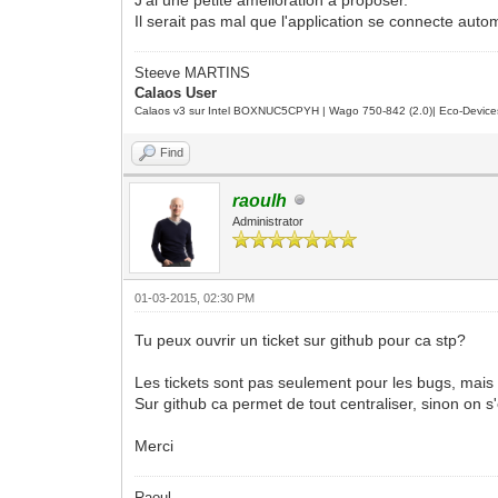
Il serait pas mal que l'application se connecte au
Steeve MARTINS
Calaos User
Calaos v3 sur Intel BOXNUC5CPYH | Wago 750-842 (2.0)| Eco-Device
Find
raoulh
Administrator
01-03-2015, 02:30 PM
Tu peux ouvrir un ticket sur github pour ca stp?
Les tickets sont pas seulement pour les bugs, mais 
Sur github ca permet de tout centraliser, sinon on s'
Merci
Raoul,