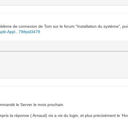
oblème de connexion de Tom sur le forum "Installation du système", pu
split-Appl...79#pid3479
commandé le Server le mois prochain.
n compris ta réponse ( Arnaud) vis a vis du login, et plus précisément le 'H