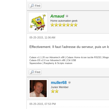
Find
Arnaud
Home automation geek
05-25-2015, 11:06 AM
Effectivement. Il faut l'adresse du serveur, puis un
Calaos v1.1.20 sur Advantech x86 | Calaos Home écran tactile RS232 | Wa
Calaos-OS v2.0 sur Advantech x86 | Clé USB
Squeezebox | Raspberry & Scripts maison
Find
muller68
Junior Member
05-25-2015, 07:53 PM