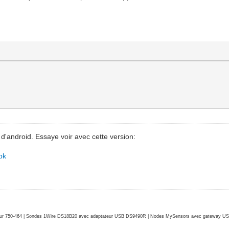
d'android. Essaye voir avec cette version:
pk
r 750-464 | Sondes 1Wire DS18B20 avec adaptateur USB DS9490R | Nodes MySensors avec gateway USB 