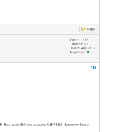
Reply
Posts: 1,417
Threads: 20
Joined: Aug 2013
Reputation:
8
#29
| Ecran tactile ELO avec adaptateur USB/RS232 | Squeezebox Duet et